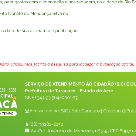
ária, para gastos com alimentação e hospedagem, na cidade de Rio B
iente Nonato de Mendonça Silva no
r na data de sua assinatura e publicação.
ário Oficial, mas facilita a pesquisa para localizar a publicação oficial.
SERVIÇO DE ATENDIMENTO AO CIDADÃO (SIC) E O
Prefeitura de Tarauacá - Estado do Acre
CNPJ 
34.693.564/0001-79
💻Acesso online: 
SIC 
| 
Fale Conosco
 | 
Ouvidoria
| 
Port
📱(68) 99282-6130 
🏢 Av. Cel. Juvêncio de Menezes, nº 395 CEP 69970-0