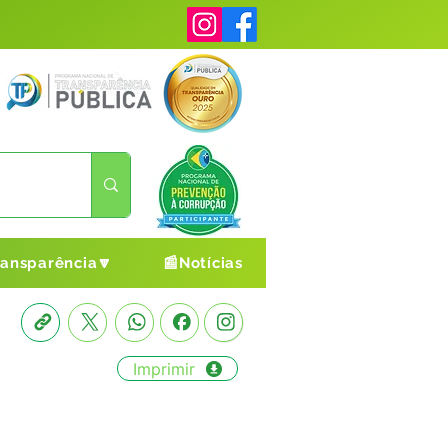
ransparência🔽
📰Notícias
Imprimir