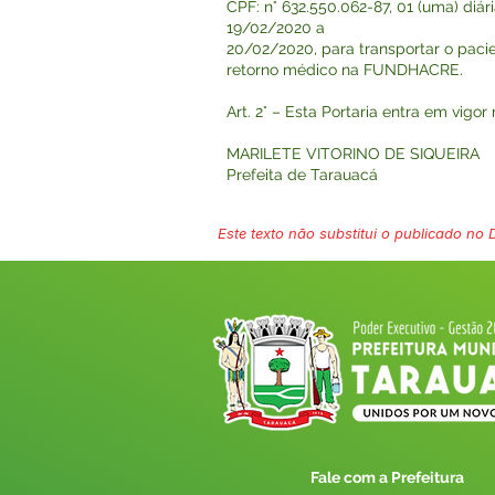
CPF: n° 632.550.062-87, 01 (uma) di
19/02/2020 a
20/02/2020, para transportar o pac
retorno médico na FUNDHACRE.
Art. 2° – Esta Portaria entra em vigo
MARILETE VITORINO DE SIQUEIRA
Prefeita de Tarauacá
Este texto não substitui o publicado no Di
Fale com a Prefeitura