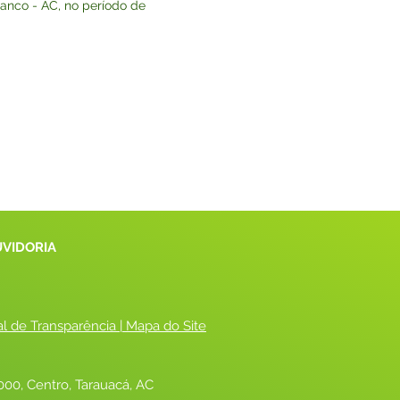
ranco - AC, no período de
UVIDORIA
al de Transparência
 |
 Mapa do Site
00, Centro, Tarauacá, AC