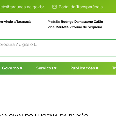
ete@tarauaca.ac.gov.br
Portal da Transparência
m-vindo a Tarauacá!
Prefeito
Rodrigo Damasceno Catão
Vice
Marilete Vitorino de Sirqueira
Governo🔽
Serviços🔽
Publicações🔽
T