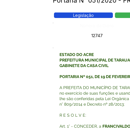
Portaria N° 051/2020 -
Legislação
Número do Diário:
12747
ESTADO DO ACRE
PREFEITURA MUNICIPAL DE TARAU
GABINETE DA CASA CIVIL
PORTARIA Nº 051, DE 19 DE FEVEREI
A PREFEITA DO MUNICÍPIO DE TARAU
no exercício de suas funções e usan
lhe são conferidas pela Lei Orgânica
n° 809/2014 e Decreto nº 28/2013;
R E S O L V E:
Art. 1° - CONCEDER, a
FRANCIVALDO