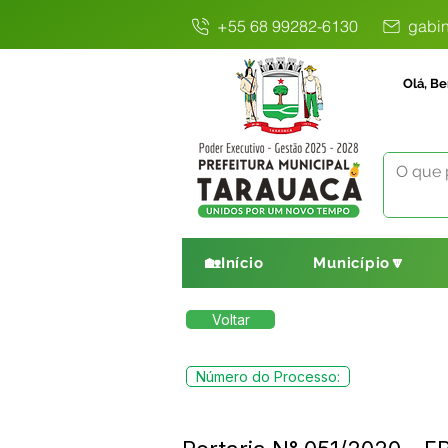
+55 68 99282-6130
gabin
Olá, Be
🏡Início
Município🔽
Voltar
Número do Processo: