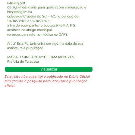
040.429.501
-
08, 0,5 (meia) diária, para gastos com alimentação e
hospedagem na
cidade de Cruzeiro do Sul - AC, no período de
10/02/2022 a 10/02/2022,
a fim de acompanhar o adolescente F. A. F. S.
acolhido no abrigo municipal
renascer, para retorno médico no CAPS.
Art. 2° Esta Portaria entra em vigor na data de sua
assinatura e publicação.
MARIA LUCINEIA NERY DE LIMA MENEZES
Prefeita de Tarauacá
Visualizar
Este texto não substitui o publicado no Diário Oficial,
mas facilita a pesquisa para localizar a publicação
oficial.
Fale com a Prefeitura