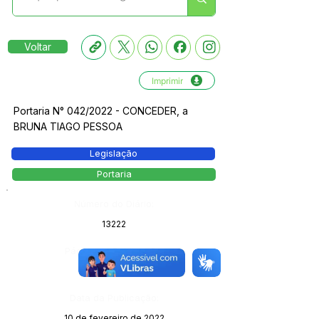
Voltar
Imprimir
Portaria N° 042/2022 - CONCEDER, a
BRUNA TIAGO PESSOA
Legislação
Portaria
Número do Diário:
13222
Página da Publicação:
125
Data da Publicação:
10 de fevereiro de 2022