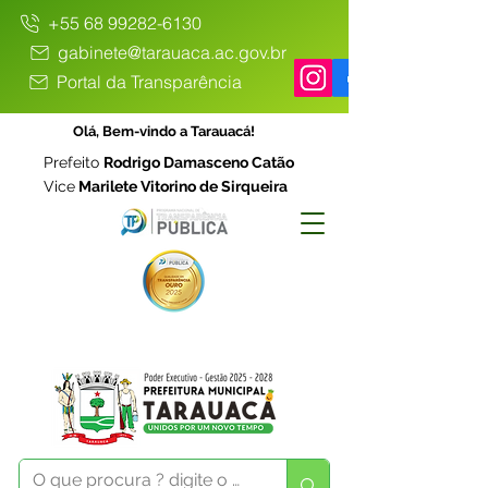
+55 68 99282-6130
gabinete@tarauaca.ac.gov.br
Portal da Transparência
Olá, Bem-vindo a Tarauacá!
Prefeito
Rodrigo Damasceno Catão
Vice
Marilete Vitorino de Sirqueira