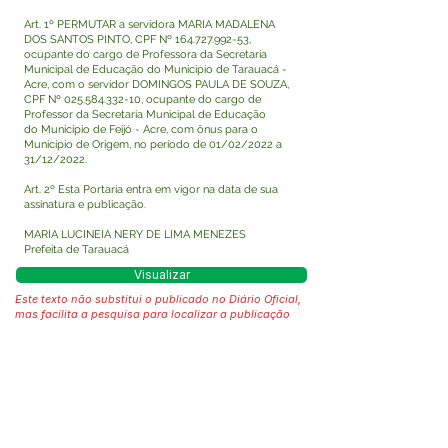
Art. 1º PERMUTAR a servidora MARIA MADALENA
DOS SANTOS PINTO, CPF Nº
164.727.992-53
,
ocupante do cargo de Professora da Secretaria
Municipal de Educação do Município de Tarauacá -
Acre, com o servidor DOMINGOS PAULA DE SOUZA,
CPF Nº
025.584.332-10
, ocupante do cargo de
Professor da Secretaria Municipal de Educação
do Município de Feijó - Acre, com ônus para o
Município de Origem, no período de 01/02/2022 a
31/12/2022.
Art. 2º Esta Portaria entra em vigor na data de sua
assinatura e publicação.
MARIA LUCINEIA NERY DE LIMA MENEZES
Prefeita de Tarauacá
Visualizar
Este texto não substitui o publicado no Diário Oficial,
mas facilita a pesquisa para localizar a publicação
oficial.