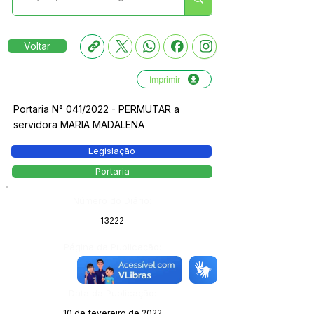
Voltar
Imprimir
Portaria N° 041/2022 - PERMUTAR a
servidora MARIA MADALENA
Legislação
Portaria
Número do Diário:
13222
Página da Publicação:
125
Data da Publicação:
10 de fevereiro de 2022