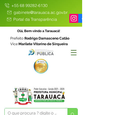
+55 68 99282-6130
gabinete@tarauaca.ac.gov.br
Portal da Transparência
Olá, Bem-vindo a Tarauacá!
Prefeito
Rodrigo Damasceno Catão
Vice
Marilete Vitorino de Sirqueira