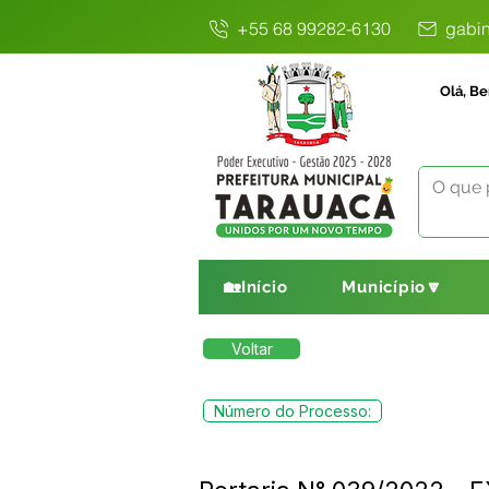
+55 68 99282-6130
gabin
Olá, Be
🏡Início
Município🔽
Voltar
Número do Processo: