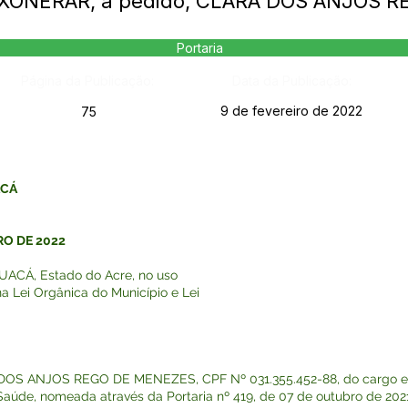
 EXONERAR, a pedido, CLARA DOS ANJOS 
Portaria
Página da Publicação:
Data da Publicação:
9 de fevereiro de 2022
75
ACÁ
RO DE 2022
ACÁ, Estado do Acre, no uso
na Lei Orgânica do Município e Lei
 DOS ANJOS REGO DE MENEZES, CPF Nº 031.355.452-88, do cargo em
Saúde, nomeada através da Portaria nº 419, de 07 de outubro de 202