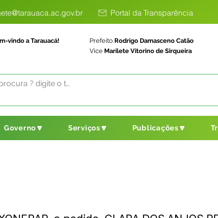
ete@tarauaca.ac.gov.br
Portal da Transparência
m-vindo a Tarauacá!
Prefeito
Rodrigo Damasceno Catão
Vice
Marilete Vitorino de Sirqueira
Governo🔽
Serviços🔽
Publicações🔽
T