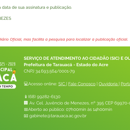
na data de sua assinatura e publicação.
NEZES
ário Oficial, mas facilita a pesquisa para localizar a publicação oficial.
SERVIÇO DE ATENDIMENTO AO CIDADÃO (SIC) E O
Prefeitura de Tarauacá - Estado do Acre
CNPJ 
34.693.564/0001-79
💻Acesso online: 
SIC 
| 
Fale Conosco
 | 
Ouvidoria
| 
Port
📱(68) 99282-6130 
🏢 Av. Cel. Juvêncio de Menezes, nº 395 CEP 69970-0
📅Aberto ao público: 07h00min às 14h00min
📧 
gabinete@tarauaca.ac.gov.br