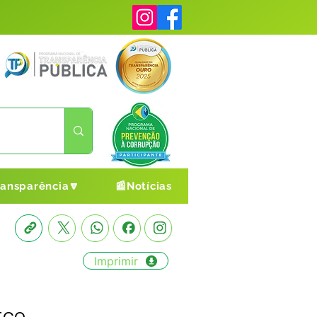
ransparência🔽
📰Notícias
Imprimir