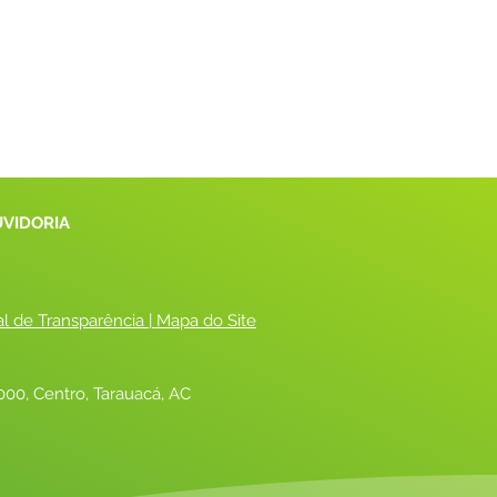
UVIDORIA
al de Transparência
 |
 Mapa do Site
00, Centro, Tarauacá, AC