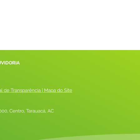
UVIDORIA
al de Transparência
 |
 Mapa do Site
00, Centro, Tarauacá, AC