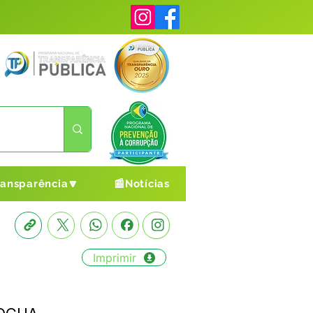
ransparência🔽
📰Notícias
Imprimir