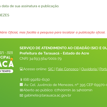
na data de sua assinatura e publicação.
NEZES
ário Oficial, mas facilita a pesquisa para localizar a publicação oficial.
SERVIÇO DE ATENDIMENTO AO CIDADÃO (SIC) E O
Prefeitura de Tarauacá - Estado do Acre
CNPJ 
34.693.564/0001-79
💻Acesso online: 
SIC 
| 
Fale Conosco
 | 
Ouvidoria
| 
Port
📱(68) 99282-6130 
🏢 Av. Cel. Juvêncio de Menezes, nº 395 CEP 69970-0
📅Aberto ao público: 07h00min às 14h00min
📧 
gabinete@tarauaca.ac.gov.br