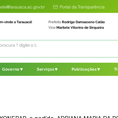
ete@tarauaca.ac.gov.br
Portal da Transparência
m-vindo a Tarauacá!
Prefeito
Rodrigo Damasceno Catão
Vice
Marilete Vitorino de Sirqueira
Governo🔽
Serviços🔽
Publicações🔽
T