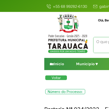
+55 68 99282-6130
gabin
Olá, Be
🏡Início
Município🔽
Voltar
Número do Processo: