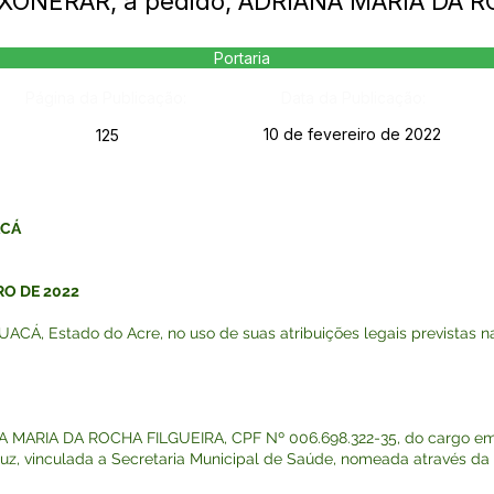
 EXONERAR, a pedido, ADRIANA MARIA DA 
Portaria
Página da Publicação:
Data da Publicação:
10 de fevereiro de 2022
125
ACÁ
RO DE 2022
, Estado do Acre, no uso de suas atribuições legais previstas na 
NA MARIA DA ROCHA FILGUEIRA, CPF Nº 006.698.322-35, do cargo 
z, vinculada a Secretaria Municipal de Saúde, nomeada através da P