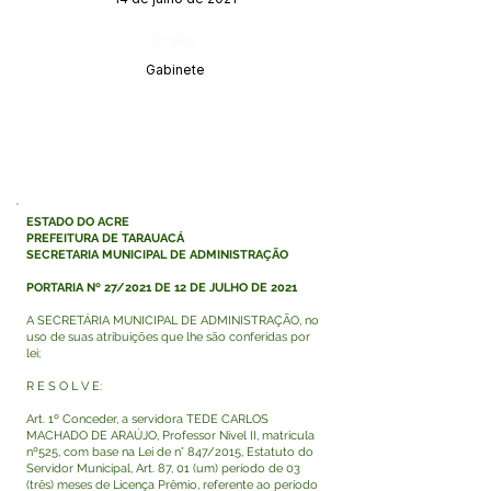
Órgão:
Gabinete
ESTADO DO ACRE
PREFEITURA DE TARAUACÁ
SECRETARIA MUNICIPAL DE ADMINISTRAÇÃO
PORTARIA Nº 27/2021 DE 12 DE JULHO DE 2021
A SECRETÁRIA MUNICIPAL DE ADMINISTRAÇÃO, no
uso de suas atribuições que lhe são conferidas por
lei;
R E S O L V E:
Art. 1º Conceder, a servidora TEDE CARLOS
MACHADO DE ARAÚJO, Professor Nivel II, matricula
nº525, com base na Lei de n° 847/2015, Estatuto do
Servidor Municipal, Art. 87, 01 (um) período de 03
(três) meses de Licença Prêmio, referente ao período