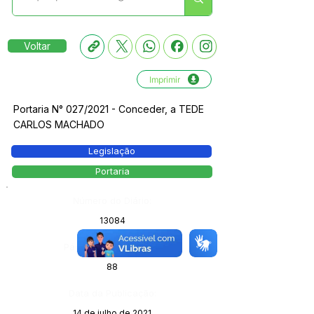
Voltar
Imprimir
Portaria N° 027/2021 - Conceder, a TEDE
CARLOS MACHADO
Legislação
Portaria
Número do Diário:
13084
Página da Publicação:
88
Data da Publicação:
14 de julho de 2021