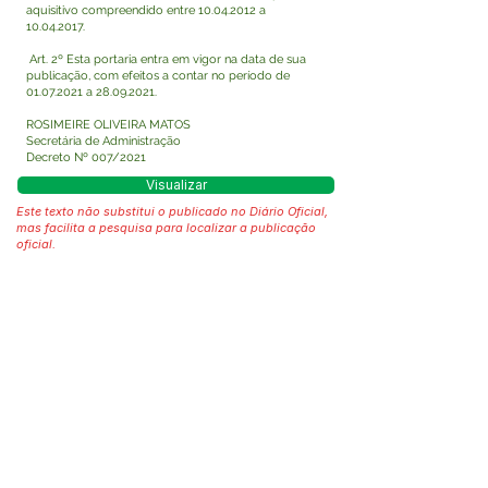
aquisitivo compreendido entre
10.04.2012
a
10.04.2017
.
Art. 2º Esta portaria entra em vigor na data de sua
publicação, com efeitos a contar no período de
01.07.2021
a
28.09.2021
.
ROSIMEIRE OLIVEIRA MATOS
Secretária de Administração
Decreto Nº 007/2021
Visualizar
Este texto não substitui o publicado no Diário Oficial,
mas facilita a pesquisa para localizar a publicação
oficial.
Fale com a Prefeitura
Whatsapp