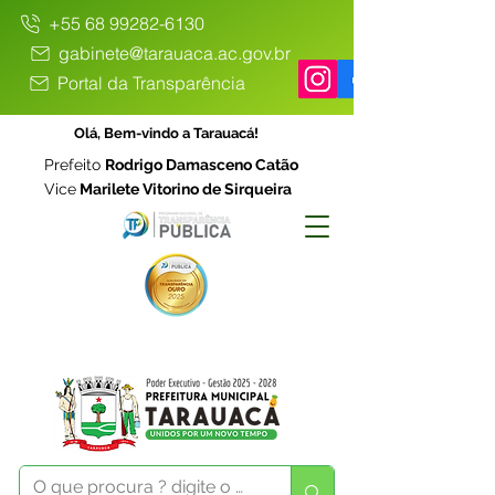
+55 68 99282-6130
gabinete@tarauaca.ac.gov.br
Portal da Transparência
Olá, Bem-vindo a Tarauacá!
Prefeito
Rodrigo Damasceno Catão
Vice
Marilete Vitorino de Sirqueira