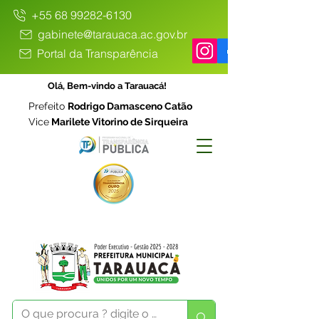
+55 68 99282-6130
gabinete@tarauaca.ac.gov.br
Portal da Transparência
Olá, Bem-vindo a Tarauacá!
Prefeito
Rodrigo Damasceno Catão
Vice
Marilete Vitorino de Sirqueira