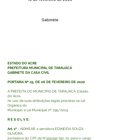
Órgão:
Gabinete
ESTADO DO ACRE
PREFEITURA MUNICIPAL DE TARAUACÁ
GABINETE DA CASA CIVIL
PORTARIA Nº 25, DE 06 DE FEVEREIRO DE 2020
A PREFEITA DO MUNICÍPIO DE TARAUACÁ, Estado
do Acre,
no uso de suas atribuições legais previstas na Lei
Orgânica do
Município e Lei Municipal nº 795/2014;
R E S O L V E:
Art. 1º
- NOMEAR, a servidora EDINEIDA SOUZA
OLIVEIRA,
portadora do CPF de N°359.592.742-72, para o cargo