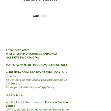
Órgão:
Gabinete
ESTADO DO ACRE
PREFEITURA MUNICIPAL DE TARAUACÁ
GABINETE DA CASA CIVIL
PORTARIA Nº 22, DE 05 DE FEVEREIRO DE 2020
A PREFEITA DO MUNICÍPIO DE TARAUACÁ,
Estado
do Acre,
no uso de suas atribuições legais previstas na Lei
Orgânica do
Município e Lei Municipal nº 795/2014;
R E S O L V E:
Art. 1º - EXONERAR, o servidor
Edivilson Severino
Santos
,
CPF n°
045.769.182-49
, do cargo em Comissão de