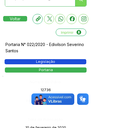
Voltar
Imprimir
Portaria N° 022/2020 - Edivilson Severino
Santos
Legislação
Portaria
Número do Diário:
12736
Página da Publicação:
Data da Publicação:
10 de fevereiro de 2020