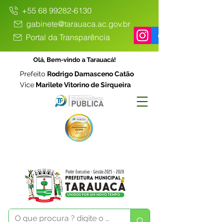
+55 68 99282-6130
gabinete@tarauaca.ac.gov.br
Portal da Transparência
Olá, Bem-vindo a Tarauacá!
Prefeito
Rodrigo Damasceno Catão
Vice
Marilete Vitorino de Sirqueira