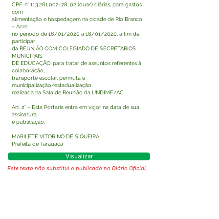
CPF: n°
113.281.002-78
, 02 (duas) diárias, para gastos
com
alimentação e hospedagem na cidade de Rio Branco
– Acre,
no período de 16/01/2020 a 18/01/2020, a fim de
participar
da REUNIÃO COM COLEGIADO DE SECRETARIOS
MUNICIPAIS
DE EDUCAÇÃO, para tratar de assuntos referentes à
colaboração,
transporte escolar, permuta e
municipalização/estadualização,
realizada na Sala de Reunião da UNDIME/AC.
Art. 2° – Esta Portaria entra em vigor na data de sua
assinatura
e publicação.
MARILETE VITORINO DE SIQUEIRA
Prefeita de Tarauacá
Visualizar
Este texto não substitui o publicado no Diário Oficial,
mas facilita a pesquisa para localizar a publicação
oficial.