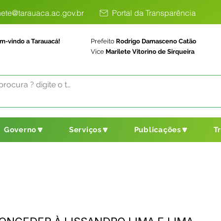
ete@tarauaca.ac.gov.br
Portal da Transparência
m-vindo a Tarauacá!
Prefeito
Rodrigo Damasceno Catão
Vice
Marilete Vitorino de Sirqueira
Governo🔽
Serviços🔽
Publicações🔽
T