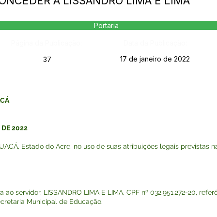
 CONCEDER À LISSANDRO LIMA E LIMA
Portaria
Página da Publicação:
Data da Publicação:
17 de janeiro de 2022
37
ACÁ
 DE 2022
, Estado do Acre, no uso de suas atribuições legais previstas na 
 ao servidor, LISSANDRO LIMA E LIMA, CPF nº 032.951.272-20, referê
ecretaria Municipal de Educação.