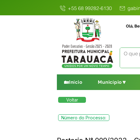
+55 68 99282-6130
gabin
Olá, Be
🏡Início
Município🔽
Voltar
Número do Processo: