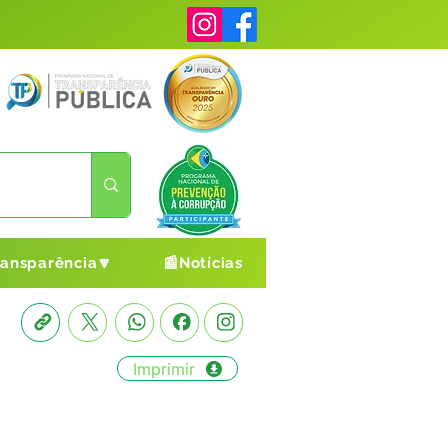
ransparência🔽
📰Notícias
Imprimir