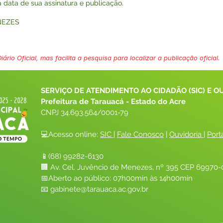
na data de sua assinatura e publicação.
NEZES
ário Oficial, mas facilita a pesquisa para localizar a publicação oficial.
SERVIÇO DE ATENDIMENTO AO CIDADÃO (SIC) E O
Prefeitura de Tarauacá - Estado do Acre
CNPJ 
34.693.564/0001-79
💻Acesso online: 
SIC 
| 
Fale Conosco
 | 
Ouvidoria
| 
Port
📱(68) 99282-6130 
🏢 Av. Cel. Juvêncio de Menezes, nº 395 CEP 69970-0
📅Aberto ao público: 07h00min às 14h00min
📧 
gabinete@tarauaca.ac.gov.br