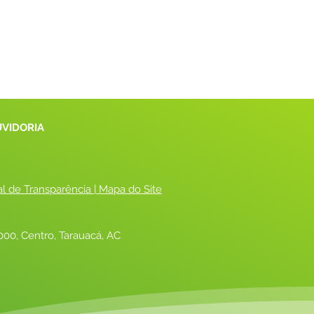
UVIDORIA
al de Transparência
 |
 Mapa do Site
00, Centro, Tarauacá, AC