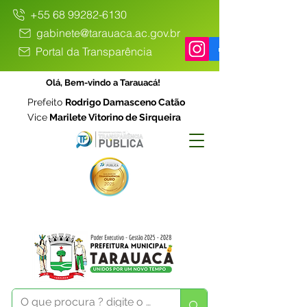
+55 68 99282-6130
gabinete@tarauaca.ac.gov.br
Portal da Transparência
Olá, Bem-vindo a Tarauacá!
Prefeito
Rodrigo Damasceno Catão
Vice
Marilete Vitorino de Sirqueira