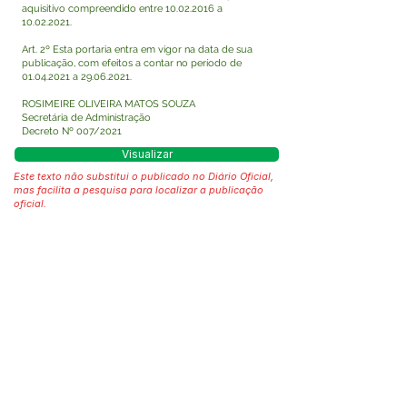
aquisitivo compreendido entre
10.02.2016
a
10.02.2021
.
Art. 2º Esta portaria entra em vigor na data de sua
publicação, com efeitos a contar no período de
01.04.2021
a
29.06.2021
.
ROSIMEIRE OLIVEIRA MATOS SOUZA
Secretária de Administração
Decreto Nº 007/2021
Visualizar
Este texto não substitui o publicado no Diário Oficial,
mas facilita a pesquisa para localizar a publicação
oficial.
Fale com a Prefeitura
Whatsapp