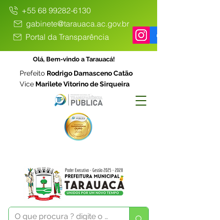
+55 68 99282-6130
gabinete@tarauaca.ac.gov.br
Portal da Transparência
Olá, Bem-vindo a Tarauacá!
Prefeito
Rodrigo Damasceno Catão
Vice
Marilete Vitorino de Sirqueira