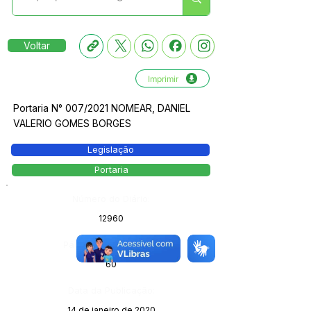
Voltar
Imprimir
Portaria N° 007/2021 NOMEAR, DANIEL
VALERIO GOMES BORGES
Legislação
Portaria
Número do Diário:
12960
Página da Publicação:
60
Data da Publicação:
14 de janeiro de 2020