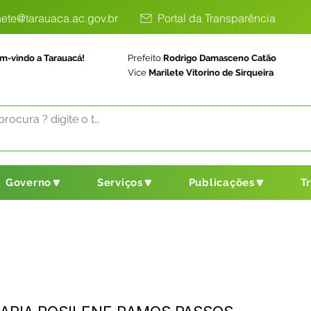
ete@tarauaca.ac.gov.br
Portal da Transparência
m-vindo a Tarauacá!
Prefeito
Rodrigo Damasceno Catão
Vice
Marilete Vitorino de Sirqueira
Governo🔽
Serviços🔽
Publicações🔽
T