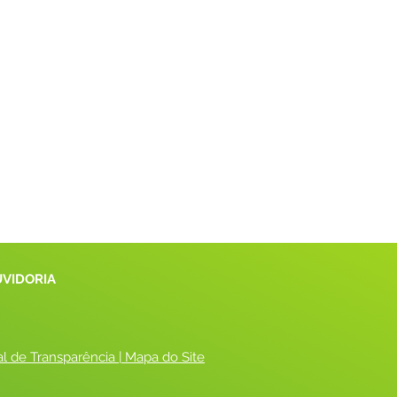
UVIDORIA
al de Transparência
 |
 Mapa do Site