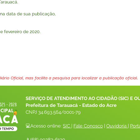
Tarauacá.
r na data de sua publicação,
fevereiro de 2020.
ário Oficial, mas facilita a pesquisa para localizar a publicação oficial.
SERVIÇO DE ATENDIMENTO AO CIDADÃO (SIC) E O
Prefeitura de Tarauacá - Estado do Acre
CNPJ 
34.693.564/0001-79
💻Acesso online: 
SIC 
| 
Fale Conosco
 | 
Ouvidoria
| 
Port
📱(68) 99282-6130 