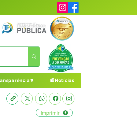
ransparência🔽
📰Notícias
Imprimir