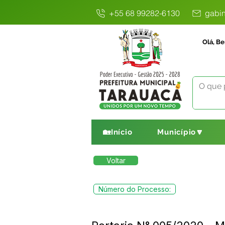
+55 68 99282-6130
gabin
Olá, Be
🏡Início
Município🔽
Voltar
Número do Processo: