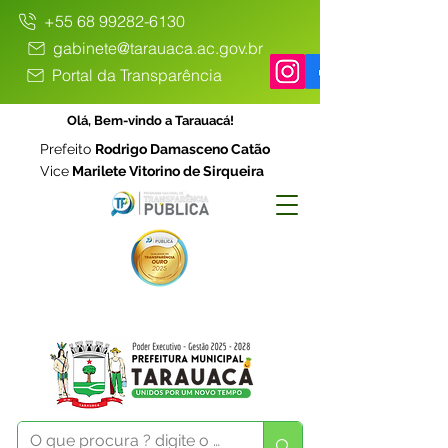
+55 68 99282-6130
gabinete@tarauaca.ac.gov.br
Portal da Transparência
Olá, Bem-vindo a Tarauacá!
Prefeito
Rodrigo Damasceno Catão
Vice
Marilete Vitorino de Sirqueira