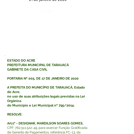
Órgão:
ESTADO DO ACRE
PREFEITURA MUNICIPAL DE TARAUACÁ
GABINETE DA CASA CIVIL
PORTARIA Nº 005, DE 17 DE JANEIRO DE 2020
A PREFEITA DO MUNICÍPIO DE TARAUACÁ, Estado
do Acre,
no uso de suas atribuições legais previstas na Lei
Orgânica
do Município e Lei Municipal nº 795/2014;
RESOLVE:
Art.1º - DESIGNAR, MARDILSON SOARES GOMES,
CPF:
762.511.522-49
, para exercer Função Gratificada
de Gerente de Pagamentos, referência FC-13, da