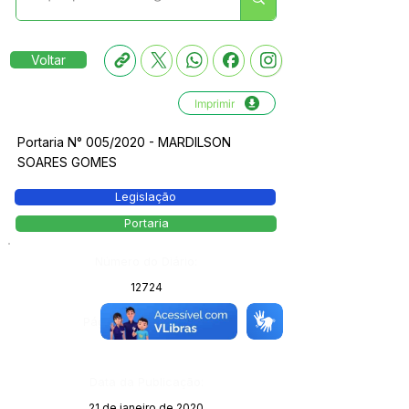
Voltar
Imprimir
Portaria N° 005/2020 - MARDILSON
SOARES GOMES
Legislação
Portaria
Número do Diário:
12724
Página da Publicação:
Data da Publicação:
21 de janeiro de 2020