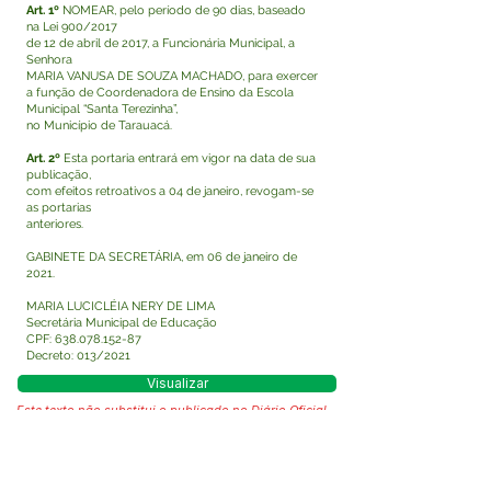
Art. 1º
NOMEAR, pelo período de 90 dias, baseado
na Lei 900/2017
de 12 de abril de 2017, a Funcionária Municipal, a
Senhora
MARIA VANUSA DE SOUZA MACHADO, para exercer
a função de Coordenadora de Ensino da Escola
Municipal “Santa Terezinha”,
no Município de Tarauacá.
Art. 2º
Esta portaria entrará em vigor na data de sua
publicação,
com efeitos retroativos a 04 de janeiro, revogam-se
as portarias
anteriores.
GABINETE DA SECRETÁRIA, em 06 de janeiro de
2021.
MARIA LUCICLÉIA NERY DE LIMA
Secretária Municipal de Educação
CPF:
638.078.152-87
Decreto: 013/2021
Visualizar
Este texto não substitui o publicado no Diário Oficial,
mas facilita a pesquisa para localizar a publicação
oficial.