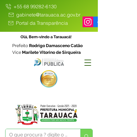
+55 68 99282-6130
gabinete@tarauaca.ac.gov.br
Portal da Transparência
Olá, Bem-vindo a Tarauacá!
Prefeito
Rodrigo Damasceno Catão
Vice
Marilete Vitorino de Sirqueira