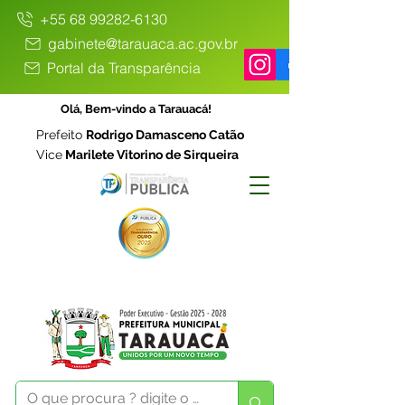
+55 68 99282-6130
gabinete@tarauaca.ac.gov.br
Portal da Transparência
Olá, Bem-vindo a Tarauacá!
Prefeito
Rodrigo Damasceno Catão
Vice
Marilete Vitorino de Sirqueira