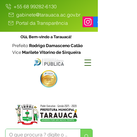
+55 68 99282-6130
gabinete@tarauaca.ac.gov.br
Portal da Transparência
Olá, Bem-vindo a Tarauacá!
Prefeito
Rodrigo Damasceno Catão
Vice
Marilete Vitorino de Sirqueira