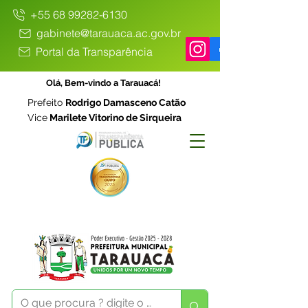
+55 68 99282-6130
gabinete@tarauaca.ac.gov.br
Portal da Transparência
Olá, Bem-vindo a Tarauacá!
Prefeito
Rodrigo Damasceno Catão
Vice
Marilete Vitorino de Sirqueira