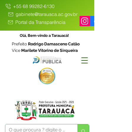
+55 68 99282-6130
gabinete@tarauaca.ac.gov.br
Portal da Transparência
Olá, Bem-vindo a Tarauacá!
Prefeito
Rodrigo Damasceno Catão
Vice
Marilete Vitorino de Sirqueira