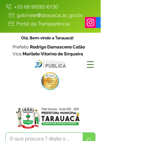
+55 68 99282-6130
gabinete@tarauaca.ac.gov.br
Portal da Transparência
Olá, Bem-vindo a Tarauacá!
Prefeito
Rodrigo Damasceno Catão
Vice
Marilete Vitorino de Sirqueira