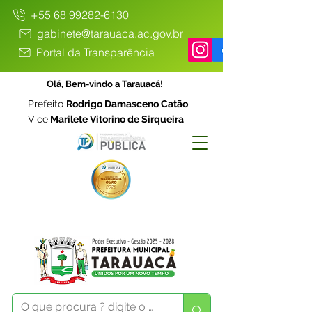
+55 68 99282-6130
gabinete@tarauaca.ac.gov.br
Portal da Transparência
Olá, Bem-vindo a Tarauacá!
Prefeito
Rodrigo Damasceno Catão
Vice
Marilete Vitorino de Sirqueira