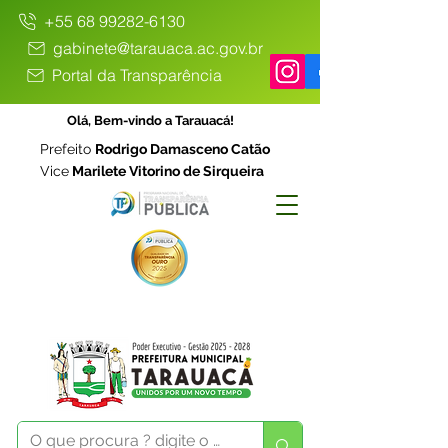
+55 68 99282-6130
gabinete@tarauaca.ac.gov.br
Portal da Transparência
Olá, Bem-vindo a Tarauacá!
Prefeito
Rodrigo Damasceno Catão
Vice
Marilete Vitorino de Sirqueira