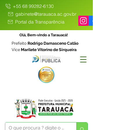
+55 68 99282-6130
gabinete@tarauaca.ac.gov.br
Portal da Transparência
Olá, Bem-vindo a Tarauacá!
Prefeito
Rodrigo Damasceno Catão
Vice
Marilete Vitorino de Sirqueira