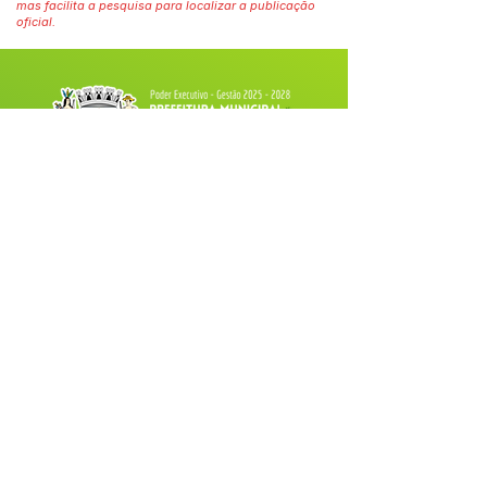
mas facilita a pesquisa para localizar a publicação
oficial.
Fale com a Prefeitura
Whatsapp
SERVIÇO DE ATENDIMENTO AO 
CIDADÃO (SIC) E OUVIDORIA
Prefeitura de Tarauacá - Estado do 
Acre
CNPJ 
34.693.564/0001-79
💻Acesso online: 
SIC 
| 
Fale Conosco
 | 
Ouvidoria
| 
Portal de Transparência
 |