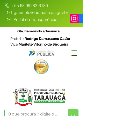
+55 68 99282-6130
gabinete@tarauaca.ac.gov.br
Portal da Transparência
Olá, Bem-vindo a Tarauacá!
Prefeito
Rodrigo Damasceno Catão
Vice
Marilete Vitorino de Sirqueira