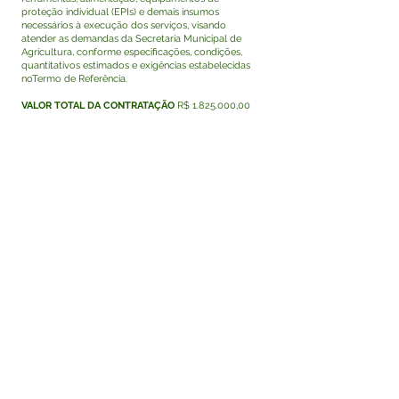
proteção individual (EPIs) e demais insumos
necessários à execução dos serviços, visando
atender as demandas da Secretaria Municipal de
Agricultura, conforme especificações, condições,
quantitativos estimados e exigências estabelecidas
noTermo de Referência.
VALOR TOTAL DA CONTRATAÇÃO
R$
1.825.000
,00
DATA DA SESSÃO PÚBLICA
Dia 22/07/2026 às
10:30h (horário de Brasília)
Visualizar
Este texto não substitui o publicado no Diário Oficial,
mas facilita a pesquisa para localizar a publicação
oficial.
Fale com a Prefeitura