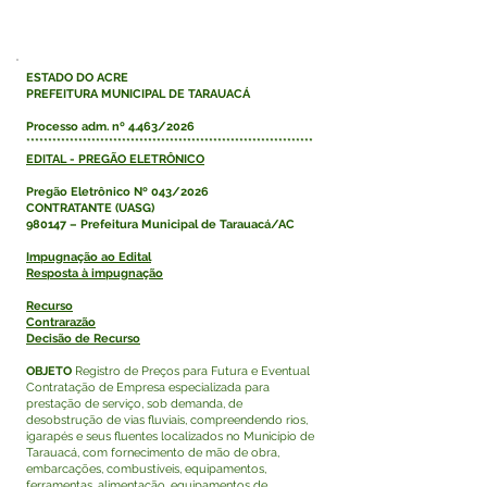
ESTADO DO ACRE
PREFEITURA MUNICIPAL DE TARAUACÁ
Processo adm. nº 4.463/2026
******************************************************************
EDITAL - PREGÃO ELETRÔNICO
Pregão Eletrônico Nº 043/2026
CONTRATANTE (UASG)
980147 – Prefeitura Municipal de Tarauacá/AC
Impugnação ao Edital
Resposta à impugnação
Recurso
Contrarazão
Decisão de Recurso
OBJETO
Registro de Preços para Futura e Eventual
Contratação de Empresa especializada para
prestação de serviço, sob demanda, de
desobstrução de vias fluviais, compreendendo rios,
igarapés e seus fluentes localizados no Município de
Tarauacá, com fornecimento de mão de obra,
embarcações, combustíveis, equipamentos,
ferramentas, alimentação, equipamentos de