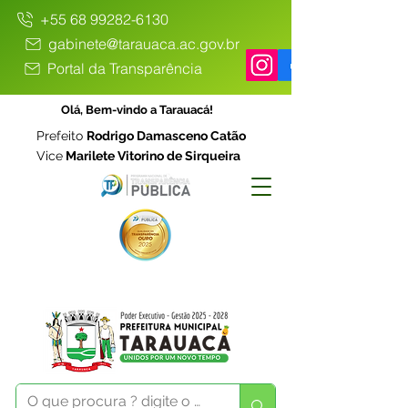
+55 68 99282-6130
gabinete@tarauaca.ac.gov.br
Portal da Transparência
Olá, Bem-vindo a Tarauacá!
Prefeito
Rodrigo Damasceno Catão
Vice
Marilete Vitorino de Sirqueira