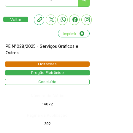
Voltar
Imprimir
PE N°028/2025 - Serviços Gráficos e
Outros
Licitações
Pregão Eletrônico
Concluído
Número do Diário:
14072
Página da Publicação:
292