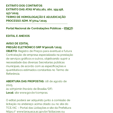
EXTRATO DOS CONTRATOS
EXTRATO DAS ATAS Nº162,161, 160, 159,158,
157/2025
TERMO DE HOMOLOGAÇÃO E ADJUDICAÇÃO
PROCESSO ADM. N°3704/2025
*************************************************************
Portal Nacional de Contratações Públicas - (
PNCP
)
EDITAL E ANEXOS
AVISO DE EDITAL
PREGÃO ELETRÔNICO SRP N°90028/2025
OBJETO:
Registro de Preços para eventual e futura
Contratação de empresa especializada na prestação
de serviços gráficos e outros, objetivando suprir a
necessidade das diversas Secretarias públicas
municipais, de acordo com as especificações e
quantitativos estimados constantes no Termo de
Referência.
ABERTURA DAS PROPOSTAS:
08 de agosto de
2025,
às 10h30min (horário de Brasília/DF).
Local:
site
www.gov.br/compras.
O edital poderá ser adquirido junto à comissão de
licitação no endereço acima citado ou no site do
TCE/AC – Portal das Licitações e site da Prefeitura
https://
www.tarauaca.ac.gov.br/licitacoes
ou