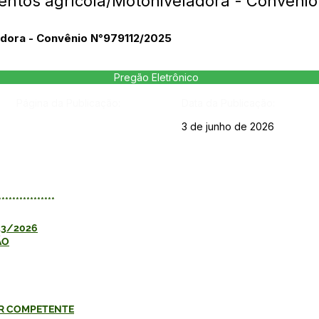
ntos agrícola/Motoniveladora - Convênio
dora - Convênio N°979112/2025
Pregão Eletrônico
Página da Publicação:
Data da Publicação:
3 de junho de 2026
****************
23/2026
ÃO
OR COMPETENTE