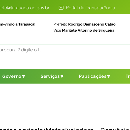
ete@tarauaca.ac.gov.br
Portal da Transparência
m-vindo a Tarauacá!
Prefeito
Rodrigo Damasceno Catão
Vice
Marilete Vitorino de Sirqueira
Governo🔽
Serviços🔽
Publicações🔽
T