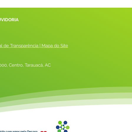
UVIDORIA
al de Transparência
 |
 Mapa do Site
00, Centro, Tarauacá, AC
uída com amor pela Decorp.