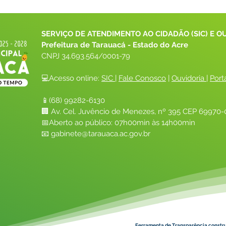
SERVIÇO DE ATENDIMENTO AO CIDADÃO (SIC) E O
Prefeitura de Tarauacá - Estado do Acre
CNPJ 
34.693.564/0001-79
💻Acesso online: 
SIC 
| 
Fale Conosco
 | 
Ouvidoria
| 
Port
📱(68) 99282-6130 
🏢 Av. Cel. Juvêncio de Menezes, nº 395 CEP 69970-0
📅Aberto ao público: 07h00min às 14h00min
📧 
gabinete@tarauaca.ac.gov.br
Ferramenta de Transparência constr