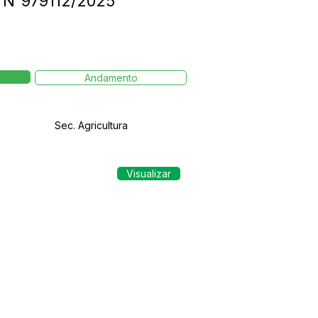
 N°979112/2025
Andamento
Órgão:
Sec. Agricultura
Visualizar