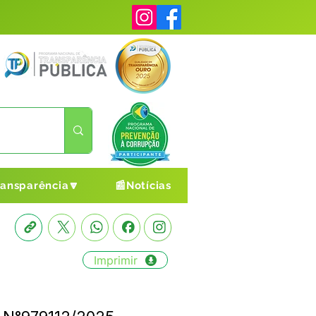
ransparência🔽
📰Notícias
Imprimir