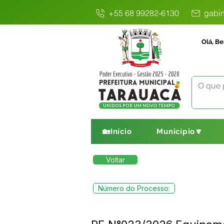
+55 68 99282-6130
gabin
Olá, Be
🏡Início
Município🔽
Voltar
Número do Processo: