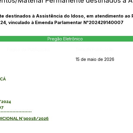
tos/Material Permanente destinados à As
e destinados à Assistência do Idoso, em atendimento ao 
4, vinculado à Emenda Parlamentar N°202429140007
Pregão Eletrônico
Página da Publicação:
Data da Publicação:
15 de maio de 2026
ACÁ
/2024
07
**********************
DICIONAL N°90018/2026