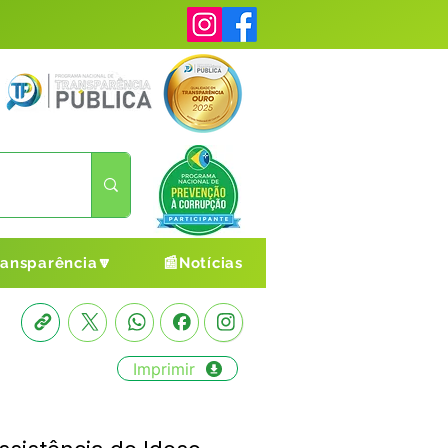
ransparência🔽
📰Notícias
Imprimir