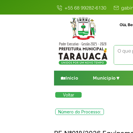
+55 68 99282-6130
gabin
Olá, Be
🏡Início
Município🔽
Voltar
Número do Processo: