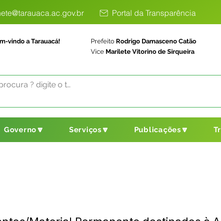
ete@tarauaca.ac.gov.br
Portal da Transparência
m-vindo a Tarauacá!
Prefeito
Rodrigo Damasceno Catão
Vice
Marilete Vitorino de Sirqueira
Governo🔽
Serviços🔽
Publicações🔽
T