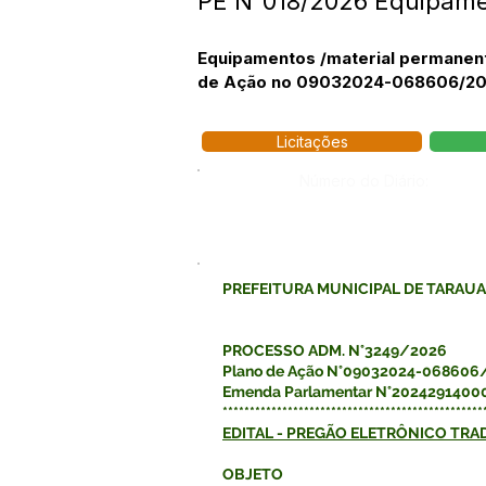
PE N°018/2026 Equipamen
Equipamentos /material permanent
de Ação no 09032024-068606/202
Licitações
Número do Diário:
PREFEITURA MUNICIPAL DE TARAU
PROCESSO ADM. N°3249/2026
Plano de Ação N°09032024-068606
Emenda Parlamentar N°2024291400
************************************************
EDITAL - PREGÃO ELETRÔNICO TRA
OBJETO