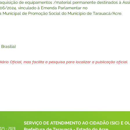
 aquisição de equipamentos /material permanente destinados à Ass
06/2024, vinculado à Emenda Parlamentar no
a Municipal de Promoção Social do Município de Tarauacá/Acre.
Brasília)
ário Oficial, mas facilita a pesquisa para localizar a publicação oficial.
SERVIÇO DE ATENDIMENTO AO CIDADÃO (SIC) E O
Prefeitura de Tarauacá - Estado do Acre