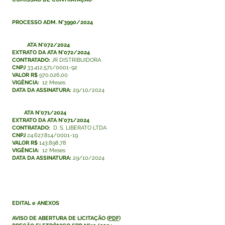
PROCESSO ADM. N°3990/2024
ATA N°072/2024
EXTRATO DA ATA N°072/2024
CONTRATADO:
JR DISTRIBUIDORA
CNPJ
33.412.571/0001-92
VALOR R$
970.026,00
VIGÊNCIA:
12 Meses
DATA DA ASSINATURA:
29/10/2024
ATA N°071/2024
EXTRATO DA ATA N°071/2024
CONTRATADO:
D. S. LIBERATO LTDA
CNPJ
24.627.814/0001-19
VALOR R$
143.898,78
VIGÊNCIA:
12 Meses
DATA DA ASSINATURA:
29/10/2024
EDITAL e ANEXOS
AVISO DE ABERTURA DE LICITAÇÃO
(
PDF
)