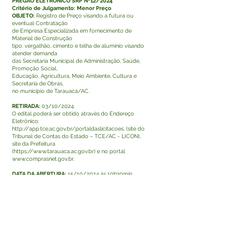
PREGÃO ELETRÔNICO SRP Nº12/2024
Critério de Julgamento: Menor Preço
OBJETO:
Registro de Preço visando a futura ou
eventual Contratação
de Empresa Especializada em fornecimento de
Material de Construção
tipo: vergalhão, cimento e telha de alumínio visando
atender demanda
das Secretaria Municipal de Administração, Saúde,
Promoção Social,
Educação, Agricultura, Meio Ambiente, Cultura e
Secretaria de Obras,
no município de Tarauacá/AC.
RETIRADA:
03/10/2024.
O edital poderá ser obtido através do Endereço
Eletrônico:
http://app.tce.ac.gov.br/portaldaslicitacoes,
(site do
Tribunal de Contas do Estado – TCE/AC - LICON),
site da Prefeitura
(
https://www.tarauaca.ac.gov.br
) e no portal
www.comprasnet.gov.br
.
DATA DA ABERTURA:
15/10/2024 às 10h30min
(horário de Brasília) -
A sessão será realizada no sistema eletrônico:
www.comprasnet.gov.br
.
Tarauacá - Acre, 02 de outubro de 2024.