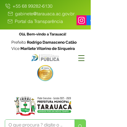
+55 68 99282-6130
gabinete@tarauaca.ac.gov.br
Portal da Transparência
Olá, Bem-vindo a Tarauacá!
Prefeito
Rodrigo Damasceno Catão
Vice
Marilete Vitorino de Sirqueira