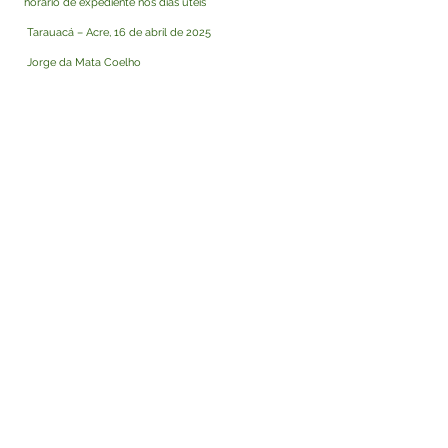
horário de expediente nos dias úteis
Tarauacá – Acre, 16 de abril de 2025
Jorge da Mata Coelho
Agente de Contratação
Visualizar
Este texto não substitui o publicado no Diário Oficial,
mas facilita a pesquisa para localizar a publicação
oficial.
Fale com a Prefeitura
Whatsapp
SERVIÇO DE ATENDIMENTO AO 
CIDADÃO (SIC) E OUVIDORIA