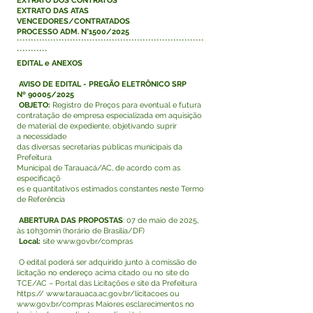
EXTRATO DOS CONTRATOS
EXTRATO DAS ATAS
VENCEDORES/CONTRATADOS
PROCESSO ADM. N°1500/2025
*******************************************************************
***********
EDITAL e ANEXOS
AVISO DE EDITAL - PREGÃO ELETRÔNICO SRP
Nº 90005/2025
OBJETO:
Registro de Preços para eventual e futura
contratação de empresa especializada em aquisição
de material de expediente, objetivando suprir
a necessidade
das diversas secretarias públicas municipais da
Prefeitura
Municipal de Tarauacá/AC, de acordo com as
especificaçõ
es e quantitativos estimados constantes neste Termo
de Referência
ABERTURA DAS PROPOSTAS
: 07 de maio de 2025,
às 10h30min (horário de Brasília/DF)
Local:
site
www.govbr/compras
O edital poderá ser adquirido junto à comissão de
licitação no endereço acima citado ou no site do
TCE/AC – Portal das Licitações e site da Prefeitura
https://
www.tarauaca.ac.gov.br/licitacoes
ou
www.gov.br/compras Maiores
esclarecimentos no