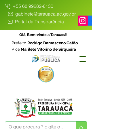
+55 68 99282-6130
gabinete@tarauaca.ac.gov.br
Portal da Transparência
Olá, Bem-vindo a Tarauacá!
Prefeito
Rodrigo Damasceno Catão
Vice
Marilete Vitorino de Sirqueira