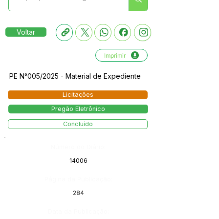
Voltar
Imprimir
PE N°005/2025 - Material de Expediente
Licitações
Pregão Eletrônico
Concluído
Número do Diário:
14006
Página da Publicação:
284
Data da Publicação: