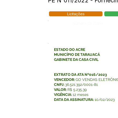
PE N°011/2022 - Fornec
Licitações
Número do Diário:
ESTADO DO ACRE
MUNICÍPIO DE TARAUACÁ
GABINETE DA CASA CIVIL
EXTRATO DA ATA Nº016/2023
VENCEDOR:
GO VENDAS ELETRÔNI
CNPJ:
36.521.392/0001-81
VALOR:
R$ 5.235,39
VIGÊNCIA:
12 meses
DATA DA ASSINATURA:
10/02/2023