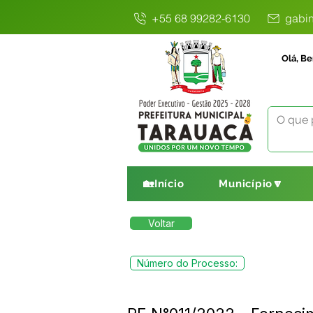
+55 68 99282-6130
gabin
Olá, Be
🏡Início
Município🔽
Voltar
Número do Processo: