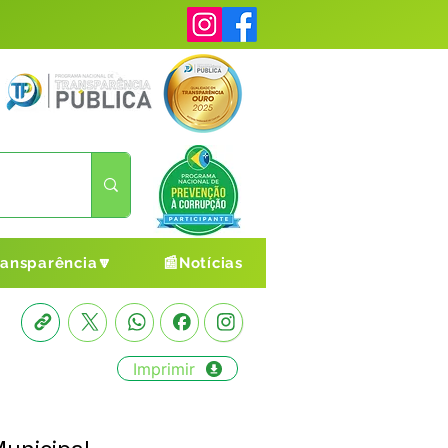
ransparência🔽
📰Notícias
Imprimir