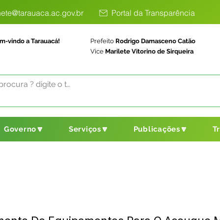
ete@tarauaca.ac.gov.br
Portal da Transparência
m-vindo a Tarauacá!
Prefeito
Rodrigo Damasceno Catão
Vice
Marilete Vitorino de Sirqueira
Governo🔽
Serviços🔽
Publicações🔽
T