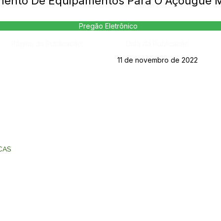
imento De Equipamentos Para O Açougue M
Pregão Eletrônico
Página da Publicação:
Data da Publicação:
11 de novembro de 2022
CAS