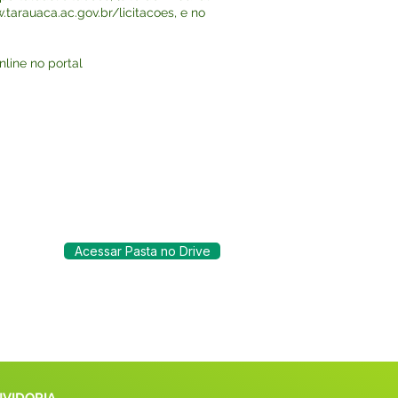
.tarauaca.ac.gov.br/licitacoes,
e no
nline no portal
Acessar Pasta no Drive