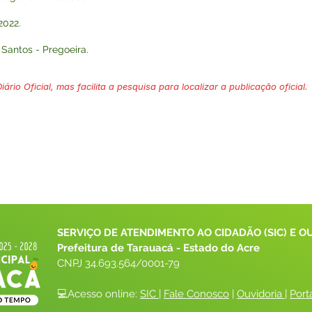
2022.
Santos - Pregoeira.
ário Oficial, mas facilita a pesquisa para localizar a publicação oficial.
SERVIÇO DE ATENDIMENTO AO CIDADÃO (SIC) E O
Prefeitura de Tarauacá - Estado do Acre
CNPJ 
34.693.564/0001-79
💻Acesso online: 
SIC 
| 
Fale Conosco
 | 
Ouvidoria
| 
Port