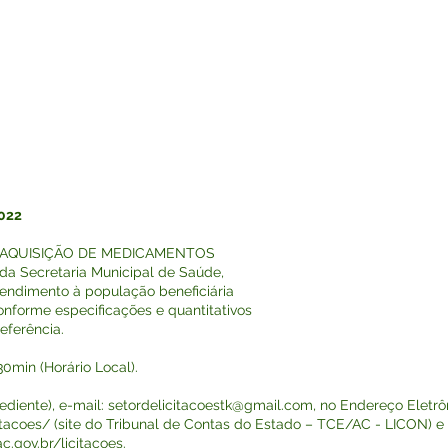
022
 AQUISIÇÃO DE MEDICAMENTOS
a Secretaria Municipal de Saúde,
endimento à população beneficiária
nforme especificações e quantitativos
eferência.
0min (Horário Local).
ediente), e-mail:
setordelicitacoestk@gmail.com
, no Endereço Eletrô
itacoes/
(site do Tribunal de Contas do Estado – TCE/AC - LICON) e n
c.gov.br/licitacoes.