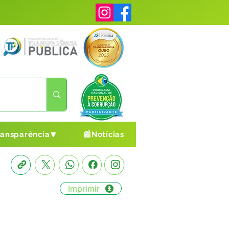
ransparência🔽
📰Notícias
Imprimir