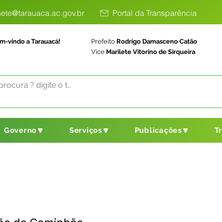
ete@tarauaca.ac.gov.br
Portal da Transparência
m-vindo a Tarauacá!
Prefeito
Rodrigo Damasceno Catão
Vice
Marilete Vitorino de Sirqueira
Governo🔽
Serviços🔽
Publicações🔽
T