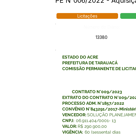
PE N°006/2022 - Aquisi
Licitações
Número do Diário:
13380
ESTADO DO ACRE
PREFEITURA DE TARAUACÁ
COMISSÃO PERMANENTE DE LICITA
CONTRATO N°009/2023
EXTRATO DO CONTRATO
N°009/20
PROCESSO ADM. N°1857/2022
CONVÊNIO N°843291/2017-Ministéri
VENCEDOR:
SOLUÇÃO PLANEJAMENT
CNPJ:
06.911.404/0001- 13
VALOR:
R$ 290.900,00
VIGÊNCIA:
60 (sessenta) dias