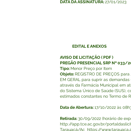
DATA DA ASSINATURA:
27/01/2023
EDITAL E ANEXOS
AVISO DE LICITAÇÃO
(
PDF
)
PREGÃO PRESENCIAL SRP Nº 033/2
Tipo:
Menor Preço por Item
Objeto:
REGISTRO DE PREÇOS para
EM GERAL para suprir as demandas d
através da Farmácia Municipal em at
do Sistema Único de Saúde (SUS), co
estimados constantes no Termo de R
Data de Abertura:
17/10/2022 às 08h3
Retirada:
30/09/2022 (horário de exp
http://app.tce.ac.gov.br/portaldaslic
Tarauacá/Ac
https://www.tarauaca.a