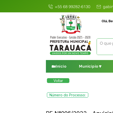
+55 68 99282-6130
gabin
Olá, Be
🏡Início
Município🔽
Voltar
Número do Processo: