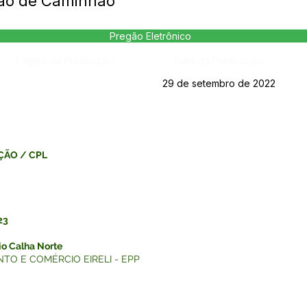
ção de Caminhão
Pregão Eletrônico
Página da Publicação:
Data da Publicação:
29 de setembro de 2022
ÇÃO / CPL
23
o Calha Norte
O E COMÉRCIO EIRELI - EPP