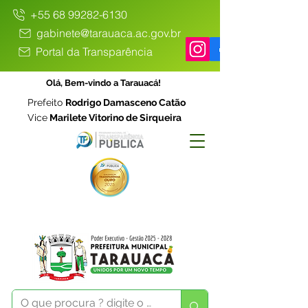
+55 68 99282-6130
gabinete@tarauaca.ac.gov.br
Portal da Transparência
Olá, Bem-vindo a Tarauacá!
Prefeito
Rodrigo Damasceno Catão
Vice
Marilete Vitorino de Sirqueira