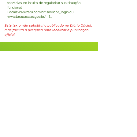
(dez) dias, no intuito de regularizar sua situação
funcional.
Locais:
www.zatu.com.br/servidor_login
ou
www.tarauaca.ac.gov.br/
[...]
Este texto não substitui o publicado no Diário Oficial,
mas facilita a pesquisa para localizar a publicação
oficial.
Fale com a Prefeitura
Whatsapp
SERVIÇO DE ATENDIMENTO AO 
CIDADÃO (SIC) E OUVIDORIA
Prefeitura de Tarauacá - Estado do 
Acre