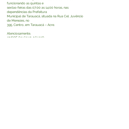
funcionando as quintas e
sextas-feiras das 07:00 as 14:00 horas, nas
dependências da Prefeitura
Municipal de Tarauacá, situada na Rua Cel. Juvêncio
de Menezes, no
395, Centro, em Tarauacá – Acre.
Atenciosamente,
ANDRÉ DA SILVA AGUIAR
Presidente
Tarauacá, 5 de março de 2024
Visualizar
Este texto não substitui o publicado no Diário Oficial,
mas facilita a pesquisa para localizar a publicação
oficial.
Fale com a Prefeitura