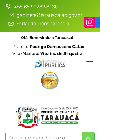
+55 68 99282-6130
gabinete@tarauaca.ac.gov.br
Portal da Transparência
Olá, Bem-vindo a Tarauacá!
Prefeito
Rodrigo Damasceno Catão
Vice
Marilete Vitorino de Sirqueira