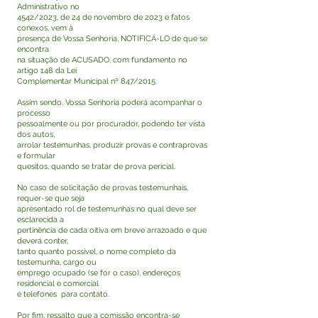
Administrativo no
4542/2023, de 24 de novembro de 2023 e fatos
conexos, vem à
presença de Vossa Senhoria, NOTIFICÁ-LO de que se
encontra
na situação de ACUSADO, com fundamento no
artigo 148 da Lei
Complementar Municipal nº 847/2015.
Assim sendo, Vossa Senhoria poderá acompanhar o
processo
pessoalmente ou por procurador, podendo ter vista
dos autos,
arrolar testemunhas, produzir provas e contraprovas
e formular
quesitos, quando se tratar de prova pericial.
No caso de solicitação de provas testemunhais,
requer-se que seja
apresentado rol de testemunhas no qual deve ser
esclarecida a
pertinência de cada oitiva em breve arrazoado e que
deverá conter,
tanto quanto possível, o nome completo da
testemunha, cargo ou
emprego ocupado (se for o caso), endereços
residencial e comercial
e telefones para contato.
Por fim, ressalto que a comissão encontra-se