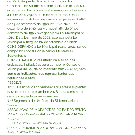
de 2012, Segunda Diretriz: A instituição dos
Conselhos de Saúde é estabelecida por lei federal,
estadual, do Distrito Federal e municipal, obedecida
a Lei nº 8.142/90; no uso de suas competências
regimentais e atribuições conferidas pelas nº 8.080,
de 19 de setembro de 1990, nº 8.142, de 28 de
dezembro de 1990, Lei Municipal 389 de 29 de
dezembro de 1996 revogada pela Lei Municipal nº.
1016, DE 4 DE maio de 2022, alterada pela Lei
Municipal n 1025, de 26 de setembro de 2022.
CONSIDERANDO a Lei Municipal 1025/ 2022, sendo
compostos por 8 Conselheiros Titulares e 8
Suplentes; e
CONSIDERANDO o resultado da eleição das
entidades/instituições para compor o Conselho
Municipal de Saúde no mandato 2026 – 2029, bem
como as indicações dos representantes das
instituições eleitas:
RESOLVE:
Art. 1º Designar os conselheiros titulares e suplentes
para exercerem o mandato 2026 – 2029 em nome
de suas respectivas organizações.
§ 1º Segmento de Usuários do Sistema Único de
Saúde:
ASSOCIAÇÃO DE MORADORES DO BAIRRO BENTO
MARQUES- COHAB- RÁDIO COMUNITÁRIA NOVA
ERA FM
TITULAR: JOSE DE SOUSA GOMES
SUPLENTE: RAIMUNDO NONATO ACCIOLY GOMES
IGREJA NOVA CANAÃ