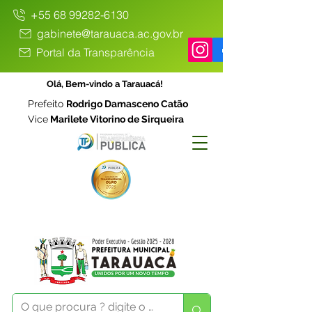
+55 68 99282-6130
gabinete@tarauaca.ac.gov.br
Portal da Transparência
Olá, Bem-vindo a Tarauacá!
Prefeito
Rodrigo Damasceno Catão
Vice
Marilete Vitorino de Sirqueira