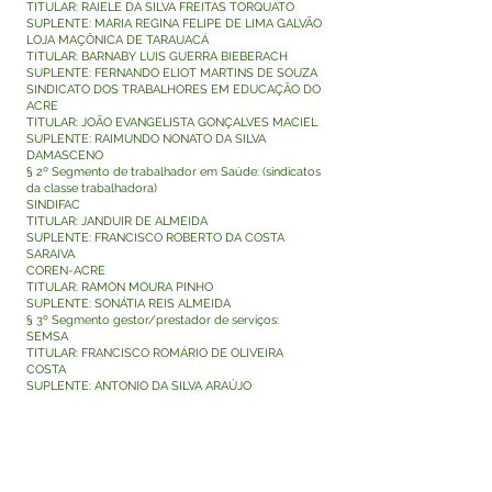
TITULAR: RAIELE DA SILVA FREITAS TORQUATO
SUPLENTE: MARIA REGINA FELIPE DE LIMA GALVÃO
LOJA MAÇÔNICA DE TARAUACÁ
TITULAR: BARNABY LUIS GUERRA BIEBERACH
SUPLENTE: FERNANDO ELIOT MARTINS DE SOUZA
SINDICATO DOS TRABALHORES EM EDUCAÇÃO DO
ACRE
TITULAR: JOÃO EVANGELISTA GONÇALVES MACIEL
SUPLENTE: RAIMUNDO NONATO DA SILVA
DAMASCENO
§ 2º Segmento de trabalhador em Saúde: (sindicatos
da classe trabalhadora)
SINDIFAC
TITULAR: JANDUIR DE ALMEIDA
SUPLENTE: FRANCISCO ROBERTO DA COSTA
SARAIVA
COREN-ACRE
TITULAR: RAMON MOURA PINHO
SUPLENTE: SONÁTIA REIS ALMEIDA
§ 3º Segmento gestor/prestador de serviços:
SEMSA
TITULAR: FRANCISCO ROMÁRIO DE OLIVEIRA
COSTA
SUPLENTE: ANTONIO DA SILVA ARAÚJO
POLO INDIGENA
TITULAR: ANTONIO DA SILVA KAXINAWA
SUPLENTE: PAULO JORGE DE TORQUATO
Art. 2º As organizações poderão substituir seus
representantes a qualquer tempo.
Art. 3º Este DECRETO entra em vigor na data de sua