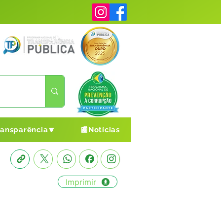
ransparência🔽
📰Notícias
Imprimir