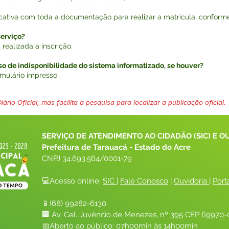
ucativa com toda a documentação para realizar a matricula, conforme
erviço?
realizada a inscrição.
 de indisponibilidade do sistema informatizado, se houver?
rmulário impresso.
ário Oficial, mas facilita a pesquisa para localizar a publicação oficial.
SERVIÇO DE ATENDIMENTO AO CIDADÃO (SIC) E O
Prefeitura de Tarauacá - Estado do Acre
CNPJ 
34.693.564/0001-79
💻Acesso online: 
SIC 
| 
Fale Conosco
 | 
Ouvidoria
| 
Port
📱(68) 99282-6130 
🏢 Av. Cel. Juvêncio de Menezes, nº 395 CEP 69970-0
📅Aberto ao público: 07h00min às 14h00min