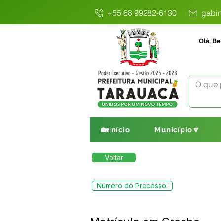
+55 68 99282-6130
gabin
Olá, Be
🏡Início
Município🔽
Voltar
Número do Processo: