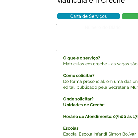
Matrícula em Creche
Carta de Serviços
Número do Diário:
O que é o serviço?
Matrículas em creche - as vagas são 
Como solicitar?
De forma presencial, em uma das un
edital, publicado pela Secretaria M
Onde solicitar?
Unidades de Creche
Horário de Atendimento: 07h00 às 1
Escolas
Escola: Escola Infantil Simon Bolívar