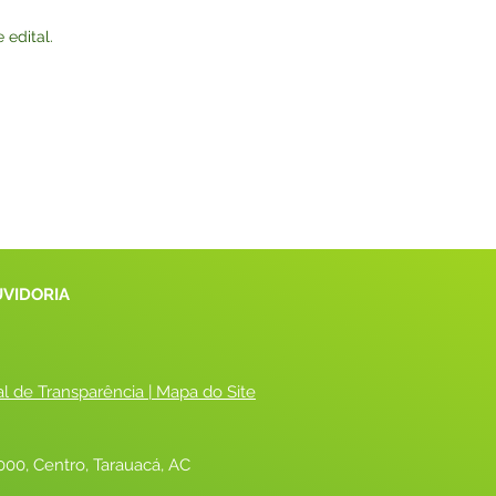
 edital.
UVIDORIA
al de Transparência
 |
 Mapa do Site
00, Centro, Tarauacá, AC