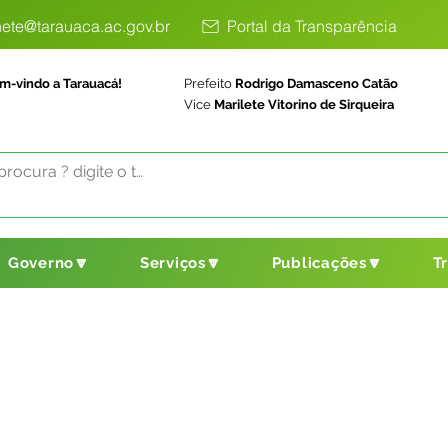
ete@tarauaca.ac.gov.br
Portal da Transparência
m-vindo a Tarauacá!
Prefeito
Rodrigo Damasceno Catão
Vice
Marilete Vitorino de Sirqueira
Governo🔽
Serviços🔽
Publicações🔽
T