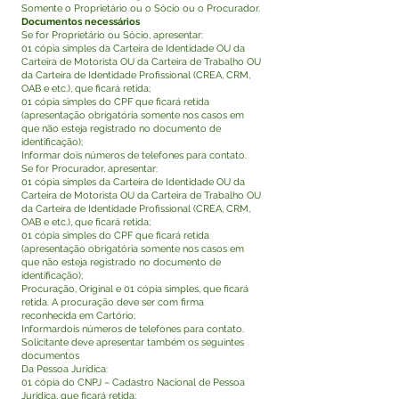
Somente o Proprietário ou o Sócio ou o Procurador.
Documentos necessários
Se for Proprietário ou Sócio, apresentar:
01 cópia simples da Carteira de Identidade OU da
Carteira de Motorista OU da Carteira de Trabalho OU
da Carteira de Identidade Profissional (CREA, CRM,
OAB e etc.), que ficará retida;
01 cópia simples do CPF que ficará retida
(apresentação obrigatória somente nos casos em
que não esteja registrado no documento de
identificação);
Informar dois números de telefones para contato.
Se for Procurador, apresentar:
01 cópia simples da Carteira de Identidade OU da
Carteira de Motorista OU da Carteira de Trabalho OU
da Carteira de Identidade Profissional (CREA, CRM,
OAB e etc.), que ficará retida;
01 cópia simples do CPF que ficará retida
(apresentação obrigatória somente nos casos em
que não esteja registrado no documento de
identificação);
Procuração, Original e 01 cópia simples, que ficará
retida. A procuração deve ser com firma
reconhecida em Cartório;
Informardois números de telefones para contato.
Solicitante deve apresentar também os seguintes
documentos
Da Pessoa Jurídica:
01 cópia do CNPJ – Cadastro Nacional de Pessoa
Jurídica, que ficará retida;