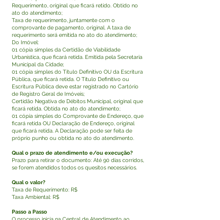
Requerimento, original que ficará retido. Obtido no
ato do atendimento;
Taxa de requerimento, juntamente com o
comprovante de pagamento, original. A taxa de
requerimento será emitida no ato do atendimento;
Do Imóvel:
01 cópia simples da Certidão de Viabilidade
Urbanística, que ficará retida. Emitida pela Secretaria
Municipal da Cidade;
01 cópia simples do Título Definitivo OU da Escritura
Pública, que ficará retida. O Título Definitivo ou
Escritura Pública deve estar registrado no Cartório
de Registro Geral de Imóveis;
Certidão Negativa de Débitos Municipal, original que
ficará retida. Obtida no ato do atendimento;
01 cópia simples do Comprovante de Endereço, que
ficará retida OU Declaração de Endereço, original
que ficará retida. A Declaração pode ser feita de
próprio punho ou obtida no ato do atendimento.
Qual o prazo de atendimento e/ou execução?
Prazo para retirar o documento: Até 90 dias corridos,
se forem atendidos todos os quesitos necessários.
Qual o valor?
Taxa de Requerimento: R$
Taxa Ambiental: R$
Passo a Passo
O processo inicia na Central de Atendimento ao