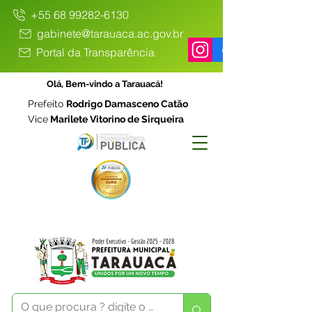
+55 68 99282-6130
gabinete@tarauaca.ac.gov.br
Portal da Transparência
Olá, Bem-vindo a Tarauacá!
Prefeito
Rodrigo Damasceno Catão
Vice
Marilete Vitorino de Sirqueira