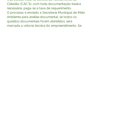
Cidadão (CAC´S), com toda documentação básica
necessária, paga-se a taxa de requerimento.
O processo é enviado a Secretaria Municipal de Meio
Ambiente para análise documental, se todos os
quesitos documentais forem atendidos, será
marcada a vistoria técnica do empreendimento. Se
todos os quesitos forem atendidos é emitido a Taxa
Ambiental e na apresentação do comprovante de
pagamento é emitido o documento requerido de
Licença de Extração Mineral (LEM).
Caso não haja o atendimento dos quesitos
necessários é emitido um Parecer Técnico, com
todas as pendências necessárias para o
prosseguimento do Processo de Licenciamento
Ambiental.
Como acompanhar o andamento do serviço?
Presencialmente
Secretaria Municipal de Meio Ambiente - SEMEIA
Endereço:
Telefone: (68)
Este texto não substitui o publicado no Diário Oficial,
mas facilita a pesquisa para localizar a publicação
oficial.