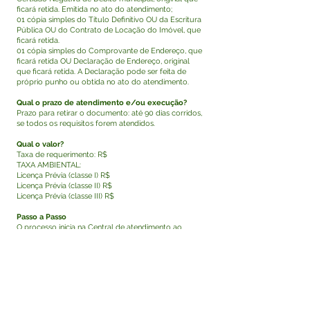
ficará retida. Emitida no ato do atendimento;
01 cópia simples do Título Definitivo OU da Escritura
Pública OU do Contrato de Locação do Imóvel, que
ficará retida.
01 cópia simples do Comprovante de Endereço, que
ficará retida OU Declaração de Endereço, original
que ficará retida. A Declaração pode ser feita de
próprio punho ou obtida no ato do atendimento.
Qual o prazo de atendimento e/ou execução?
Prazo para retirar o documento: até 90 dias corridos,
se todos os requisitos forem atendidos.
Qual o valor?
Taxa de requerimento: R$
TAXA AMBIENTAL:
Licença Prévia (classe I) R$
Licença Prévia (classe II) R$
Licença Prévia (classe III) R$
Passo a Passo
O processo inicia na Central de atendimento ao
cidadão, (CAC´S) com toda documentação básica
necessária.
Posteriormente é enviado a Secretaria Municipal de
Meio Ambiente para análise documental, se todos os
requisitos documentais forem atendidos, será
marcada a vistoria, para a avaliação da viabilidade
ambiental do empreendimento.