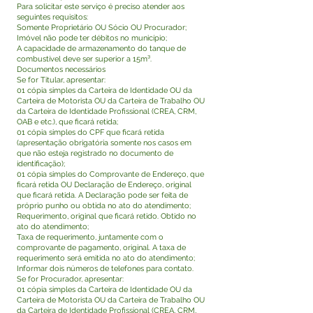
Para solicitar este serviço é preciso atender aos
seguintes requisitos:
Somente Proprietário OU Sócio OU Procurador;
Imóvel não pode ter débitos no município;
A capacidade de armazenamento do tanque de
combustível deve ser superior a 15m³.
Documentos necessários
Se for Titular, apresentar:
01 cópia simples da Carteira de Identidade OU da
Carteira de Motorista OU da Carteira de Trabalho OU
da Carteira de Identidade Profissional (CREA, CRM,
OAB e etc.), que ficará retida;
01 cópia simples do CPF que ficará retida
(apresentação obrigatória somente nos casos em
que não esteja registrado no documento de
identificação);
01 cópia simples do Comprovante de Endereço, que
ficará retida OU Declaração de Endereço, original
que ficará retida. A Declaração pode ser feita de
próprio punho ou obtida no ato do atendimento;
Requerimento, original que ficará retido. Obtido no
ato do atendimento;
Taxa de requerimento, juntamente com o
comprovante de pagamento, original. A taxa de
requerimento será emitida no ato do atendimento;
Informar dois números de telefones para contato.
Se for Procurador, apresentar:
01 cópia simples da Carteira de Identidade OU da
Carteira de Motorista OU da Carteira de Trabalho OU
da Carteira de Identidade Profissional (CREA, CRM,