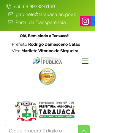
+55 68 99282-6130
gabinete@tarauaca.ac.gov.br
Portal da Transparência
Olá, Bem-vindo a Tarauacá!
Prefeito
Rodrigo Damasceno Catão
Vice
Marilete Vitorino de Sirqueira