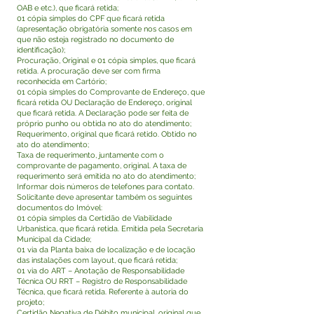
OAB e etc.), que ficará retida;
01 cópia simples do CPF que ficará retida
(apresentação obrigatória somente nos casos em
que não esteja registrado no documento de
identificação);
Procuração, Original e 01 cópia simples, que ficará
retida. A procuração deve ser com firma
reconhecida em Cartório;
01 cópia simples do Comprovante de Endereço, que
ficará retida OU Declaração de Endereço, original
que ficará retida. A Declaração pode ser feita de
próprio punho ou obtida no ato do atendimento;
Requerimento, original que ficará retido. Obtido no
ato do atendimento;
Taxa de requerimento, juntamente com o
comprovante de pagamento, original. A taxa de
requerimento será emitida no ato do atendimento;
Informar dois números de telefones para contato.
Solicitante deve apresentar também os seguintes
documentos do Imóvel:
01 cópia simples da Certidão de Viabilidade
Urbanística, que ficará retida. Emitida pela Secretaria
Municipal da Cidade;
01 via da Planta baixa de localização e de locação
das instalações com layout, que ficará retida;
01 via do ART – Anotação de Responsabilidade
Técnica OU RRT – Registro de Responsabilidade
Técnica, que ficará retida. Referente à autoria do
projeto;
Certidão Negativa de Débito municipal, original que