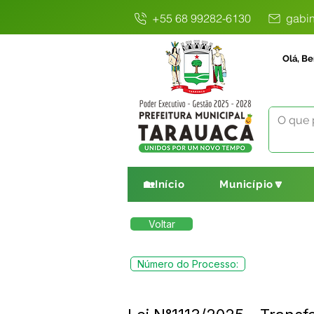
+55 68 99282-6130
gabin
Olá, Be
🏡Início
Município🔽
Voltar
Número do Processo: