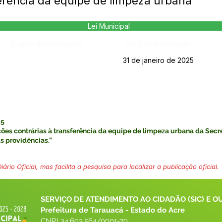
erência da equipe de limpeza urbana
Lei Municipal
Página da Publicação:
Data da Publicação:
31 de janeiro de 2025
25
ões contrárias à transferência da equipe de limpeza urbana da Secre
s providências.”
ário Oficial, mas facilita a pesquisa para localizar a publicação oficial.
SERVIÇO DE ATENDIMENTO AO CIDADÃO (SIC) E O
Prefeitura de Tarauacá - Estado do Acre
CNPJ 
34.693.564/0001-79