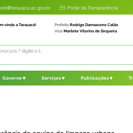
ete@tarauaca.ac.gov.br
Portal da Transparência
m-vindo a Tarauacá!
Prefeito
Rodrigo Damasceno Catão
Vice
Marilete Vitorino de Sirqueira
Governo🔽
Serviços🔽
Publicações🔽
T