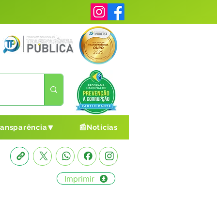
ransparência🔽
📰Notícias
Imprimir