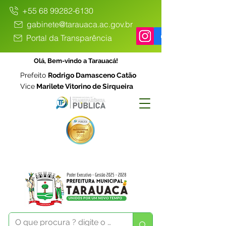
+55 68 99282-6130
gabinete@tarauaca.ac.gov.br
Portal da Transparência
Olá, Bem-vindo a Tarauacá!
Prefeito
Rodrigo Damasceno Catão
Vice
Marilete Vitorino de Sirqueira