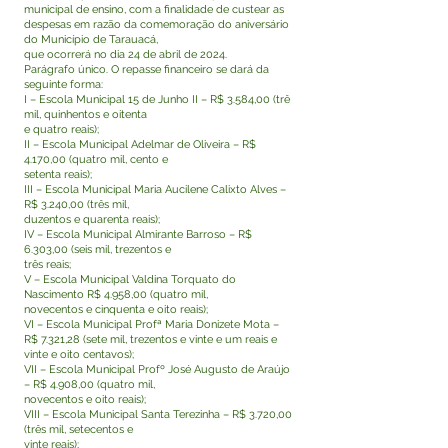
municipal de ensino, com a finalidade de custear as
despesas em razão da comemoração do aniversário
do Município de Tarauacá,
que ocorrerá no dia 24 de abril de 2024.
Parágrafo único. O repasse financeiro se dará da
seguinte forma:
I – Escola Municipal 15 de Junho II – R$ 3.584,00 (trê
mil, quinhentos e oitenta
e quatro reais);
II – Escola Municipal Adelmar de Oliveira – R$
4.170,00 (quatro mil, cento e
setenta reais);
III – Escola Municipal Maria Aucilene Calixto Alves –
R$ 3.240,00 (três mil,
duzentos e quarenta reais);
IV – Escola Municipal Almirante Barroso – R$
6.303,00 (seis mil, trezentos e
três reais;
V – Escola Municipal Valdina Torquato do
Nascimento R$ 4.958,00 (quatro mil,
novecentos e cinquenta e oito reais);
VI – Escola Municipal Profª Maria Donizete Mota –
R$ 7.321,28 (sete mil, trezentos e vinte e um reais e
vinte e oito centavos);
VII – Escola Municipal Profº José Augusto de Araújo
– R$ 4.908,00 (quatro mil,
novecentos e oito reais);
VIII – Escola Municipal Santa Terezinha – R$ 3.720,00
(três mil, setecentos e
vinte reais);