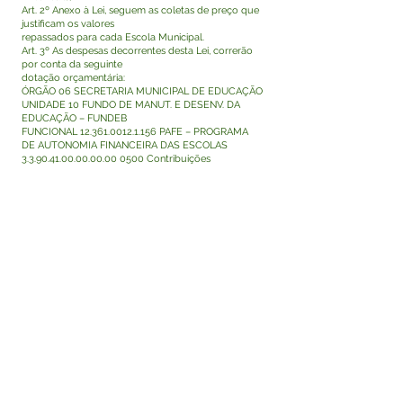
Art. 2º Anexo à Lei, seguem as coletas de preço que
justificam os valores
repassados para cada Escola Municipal.
Art. 3º As despesas decorrentes desta Lei, correrão
por conta da seguinte
dotação orçamentária:
ÓRGÃO 06 SECRETARIA MUNICIPAL DE EDUCAÇÃO
UNIDADE 10 FUNDO DE MANUT. E DESENV. DA
EDUCAÇÃO – FUNDEB
FUNCIONAL
12.361.0012.1.156
PAFE – PROGRAMA
DE AUTONOMIA FINANCEIRA DAS ESCOLAS
3.3.90.41.00.00.00.00
0500 Contribuições
Art. 4º Esta Lei entra em vigor na data de sua
publicação.
MARIA LUCINÉIA NERY DE LIMA MENEZES
Prefeita de Tarauacá
Visualizar
Este texto não substitui o publicado no Diário Oficial,
mas facilita a pesquisa para localizar a publicação
oficial.