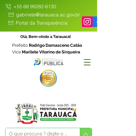
+55 68 99282-6130
gabinete@tarauaca.ac.gov.br
Portal da Transparência
Olá, Bem-vindo a Tarauacá!
Prefeito
Rodrigo Damasceno Catão
Vice
Marilete Vitorino de Sirqueira