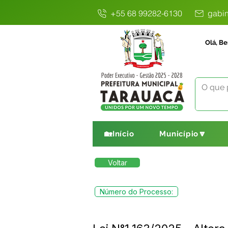
+55 68 99282-6130
gabin
Olá, Be
🏡Início
Município🔽
Voltar
Número do Processo: