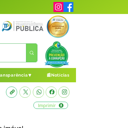
ransparência🔽
📰Notícias
Imprimir