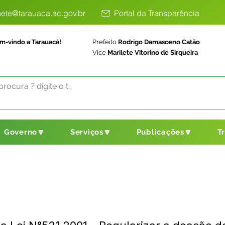
ete@tarauaca.ac.gov.br
Portal da Transparência
m-vindo a Tarauacá!
Prefeito
Rodrigo Damasceno Catão
Vice
Marilete Vitorino de Sirqueira
Governo🔽
Serviços🔽
Publicações🔽
T