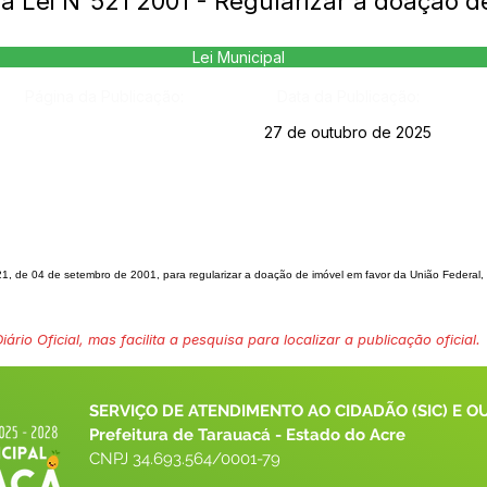
 a Lei N°521 2001 - Regularizar a doação d
Lei Municipal
Página da Publicação:
Data da Publicação:
27 de outubro de 2025
 521, de 04 de setembro de
2001, para regularizar a doação de imóvel em favor da União Federal, 
ário Oficial, mas facilita a pesquisa para localizar a publicação oficial.
SERVIÇO DE ATENDIMENTO AO CIDADÃO (SIC) E O
Prefeitura de Tarauacá - Estado do Acre
CNPJ 
34.693.564/0001-79