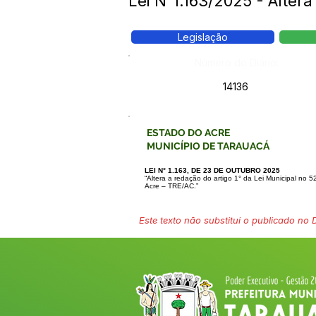
Lei N°1.163/2025 - Altera
Legislação
Número do Diário:
14136
ESTADO DO ACRE
MUNICÍPIO DE TARAUACÁ
LEI N° 1.163, DE 23 DE OUTUBRO 2025
“Altera a redação do artigo 1° da Lei Municipal no
Acre – TRE/AC.”
Este texto não substitui o publicado no Di