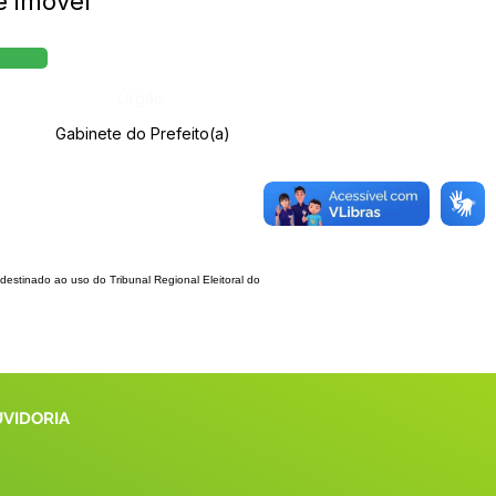
e imóvel
Órgão:
Gabinete do Prefeito(a)
desti
nado ao uso do Tribunal Regional Eleitoral do
UVIDORIA