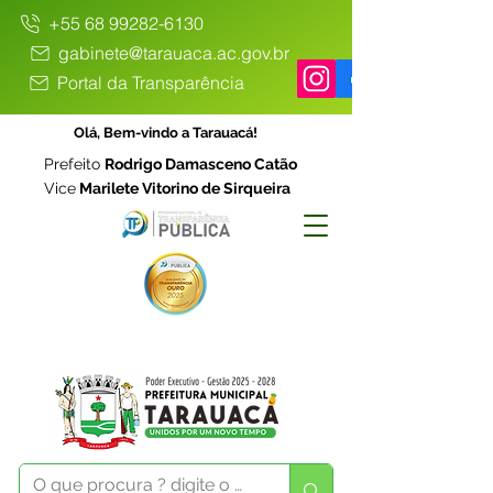
+55 68 99282-6130
gabinete@tarauaca.ac.gov.br
Portal da Transparência
Olá, Bem-vindo a Tarauacá!
Prefeito
Rodrigo Damasceno Catão
Vice
Marilete Vitorino de Sirqueira