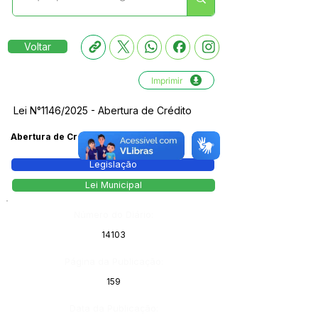
Voltar
Imprimir
Lei N°1146/2025 - Abertura de Crédito
Abertura de Crédito
Legislação
Lei Municipal
Número do Diário:
14103
Página da Publicação:
159
Data da Publicação: