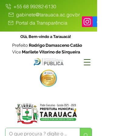
+55 68 99282-6130
gabinete@tarauaca.ac.gov.br
Portal da Transparência
Olá, Bem-vindo a Tarauacá!
Prefeito
Rodrigo Damasceno Catão
Vice
Marilete Vitorino de Sirqueira