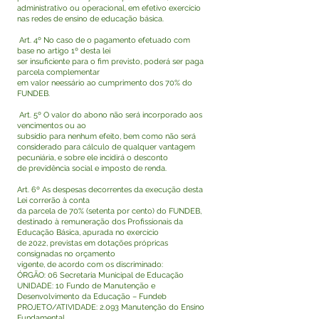
administrativo ou operacional, em efetivo exercício
nas redes de ensino de educação básica.
Art. 4º No caso de o pagamento efetuado com
base no artigo 1º desta lei
ser insuficiente para o fim previsto, poderá ser paga
parcela complementar
em valor neessário ao cumprimento dos 70% do
FUNDEB.
Art. 5º O valor do abono não será incorporado aos
vencimentos ou ao
subsídio para nenhum efeito, bem como não será
considerado para cálculo de qualquer vantagem
pecuniária, e sobre ele incidirá o desconto
de previdência social e imposto de renda.
Art. 6º As despesas decorrentes da execução desta
Lei correrão à conta
da parcela de 70% (setenta por cento) do FUNDEB,
destinado à remuneração dos Profissionais da
Educação Básica, apurada no exercício
de 2022, previstas em dotações própricas
consignadas no orçamento
vigente, de acordo com os discriminado:
ÓRGÃO: 06 Secretaria Municipal de Educação
UNIDADE: 10 Fundo de Manutenção e
Desenvolvimento da Educação – Fundeb
PROJETO/ATIVIDADE: 2.093 Manutenção do Ensino
Fundamental