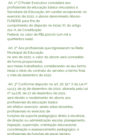
Art. 1º O Poder Executivo concederá aos
profissionais da educação básica vinculados à
Secretaria da Educação, em caráter excepcional, no
exercício de 2022, o abono denominado Abono-
FUNDEB, para fins de
cumprimento do disposto no inciso XI, do artigo
212-A, da Constituição
Federal, no valor de R$1.500,00 (um mil e
quinhentos reais).
Art. 2º Aos profissionais que ingressaram na Rede
Municipal de Educação
no ano de 2022, o valor do abono será concedido
de forma proporcional,
aos meses trabalhados, considerando-se seu termo
inicial o início do contrato do servidor, e termo final,
o mês de dezembro de 2022.
Art. 3º Conforme disposto no art. 26, §1º, II da Lei nº
14.113, de 25 de dezembro de 2020, alterada pela Lei
nº 14.276, de 27 de dezembro de 2021,
será devido o recebimento do abono aos
profissionais da educação básica
em efetivo exercício, sendo estes docentes,
profissionais no exercício de
funções de suporte pedagógico direto à docência,
de direção ou administração escolar, planejamento,
inspeção, supervisão, orientação educacional,
coordenação e assessoramento pedagógico, e
profissionais de funções de apoio técnico,