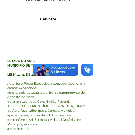
Órgão:
Gabinete
ESTADO DO ACRE
MUNICÍPIO DE TARAUACÁ
LEI N° 1031, DE 21 DE DEZEMRO DE 2022
Autoriza o Poder Executivo a conceder abono, em
caráter excepcional,
no exercício de 2022, para fins de cumprimento do
disposto no inciso XI,
do artigo 212-A, da Constituição Federal.
A PREFEITA DO MUNICÍPIO DE TARAUACÁ, Estado
do Acre, faço saber que a Câmara Municipal
aprovou e eu, no uso das atribuições que
me confere o Art. 60, inciso V da Lei Orgânica do
Município, sanciono
a seguinte Lei: