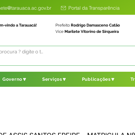
ete@tarauaca.ac.gov.br
Portal da Transparência
m-vindo a Tarauacá!
Prefeito
Rodrigo Damasceno Catão
Vice
Marilete Vitorino de Sirqueira
Governo🔽
Serviços🔽
Publicações🔽
T