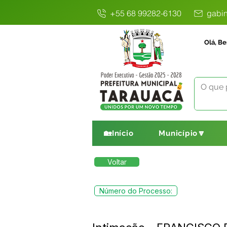
+55 68 99282-6130
gabin
Olá, Be
🏡Início
Município🔽
Voltar
Número do Processo: