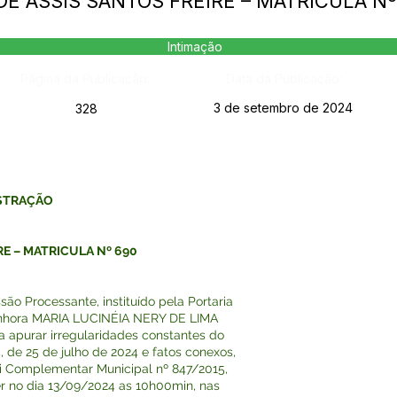
 DE ASSIS SANTOS FREIRE – MATRICULA N
Intimação
Página da Publicação:
Data da Publicação:
3 de setembro de 2024
328
ISTRAÇÃO
E – MATRICULA Nº 690
ão Processante, instituído pela Portaria
 Senhora MARIA LUCINÉIA NERY DE LIMA
a apurar irregularidades constantes do
 de 25 de julho de 2024 e fatos conexos,
i Complementar Municipal nº 847/2015,
r no dia 13/09/2024 as 10h00min, nas