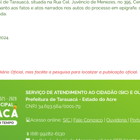
 de Tarauacá, situada na Rua Cel. Juvêncio de Menezes, no 395, Cen
anto aos fatos e atos narrados nos autos do processo em epígrafe, 
ada.
2024.
ário Oficial, mas facilita a pesquisa para localizar a publicação oficial.
SERVIÇO DE ATENDIMENTO AO CIDADÃO (SIC) E O
Prefeitura de Tarauacá - Estado do Acre
CNPJ 
34.693.564/0001-79
💻Acesso online: 
SIC 
| 
Fale Conosco
 | 
Ouvidoria
| 
Port
📱(68) 99282-6130 