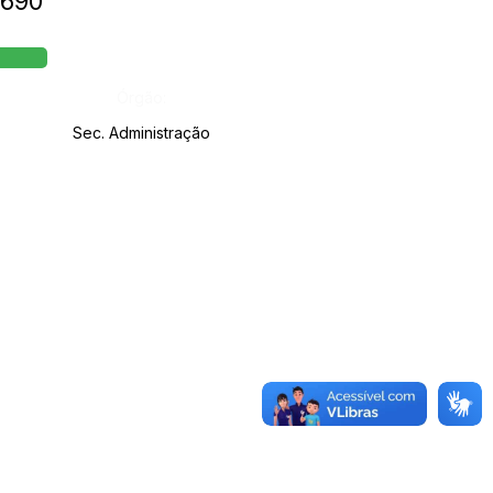
º690
Órgão:
Sec. Administração