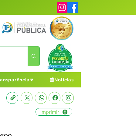
ransparência🔽
📰Notícias
Imprimir