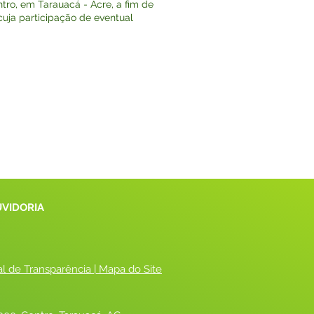
tro, em Tarauacá - Acre, a fim de
cuja participação de eventual
UVIDORIA
al de Transparência
 |
 Mapa do Site