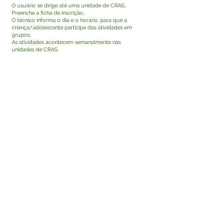
O usuário se dirige até uma unidade de CRAS;
Preenche a ficha de inscrição;
O técnico informa o dia e o horário, para que a
criança/adolescente participe das atividades em
grupos;
As atividades acontecem semanalmente nas
unidades de CRAS.
Como acompanhar o andamento do serviço?
O usuário poderá obter informações de forma
presencial nas unidades de CRAS ou por meio do
telefone da unidade.
Este texto não substitui o publicado no Diário Oficial,
mas facilita a pesquisa para localizar a publicação
oficial.
Fale com a Prefeitura
Whatsapp