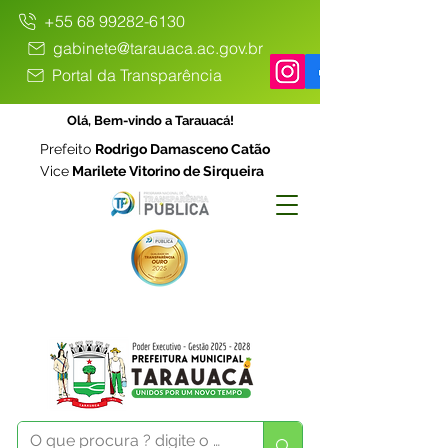
+55 68 99282-6130
gabinete@tarauaca.ac.gov.br
Portal da Transparência
Olá, Bem-vindo a Tarauacá!
Prefeito
Rodrigo Damasceno Catão
Vice
Marilete Vitorino de Sirqueira