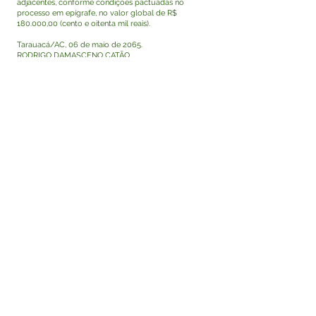
adjacentes, conforme condições pactuadas no
processo em epígrafe, no valor global de R$
180.000,00 (cento e oitenta mil reais).
Tarauacá/AC, 06 de maio de 2065.
RODRIGO DAMASCENO CATÃO
Prefeito Municipal
Visualizar
Este texto não substitui o publicado no Diário Oficial,
mas facilita a pesquisa para localizar a publicação
oficial.
Fale com a Prefeitura
Whatsapp
SERVIÇO DE ATENDIMENTO AO 