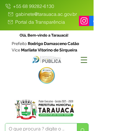
+55 68 99282-6130
gabinete@tarauaca.ac.gov.br
Portal da Transparência
Olá, Bem-vindo a Tarauacá!
Prefeito
Rodrigo Damasceno Catão
Vice
Marilete Vitorino de Sirqueira