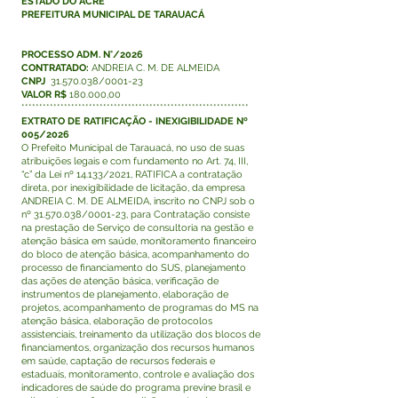
ESTADO DO ACRE
PREFEITURA MUNICIPAL DE TARAUACÁ
PROCESSO ADM. N°/2026
CONTRATADO:
ANDREIA C. M. DE ALMEIDA
CNPJ
31.570.038
/0001-23
VALOR R$
180.000,00
****************************************************************
EXTRATO DE RATIFICAÇÃO - INEXIGIBILIDADE Nº
005/2026
O Prefeito Municipal de Tarauacá, no uso de suas
atribuições legais e com fundamento no Art. 74, III,
“c” da Lei nº 14.133/2021, RATIFICA a contratação
direta, por inexigibilidade de licitação, da empresa
ANDREIA C. M. DE ALMEIDA, inscrito no CNPJ sob o
nº 31.570.038/0001-23, para Contratação consiste
na prestação de Serviço de consultoria na gestão e
atenção básica em saúde, monitoramento financeiro
do bloco de atenção básica, acompanhamento do
processo de financiamento do SUS, planejamento
das ações de atenção básica, verificação de
instrumentos de planejamento, elaboração de
projetos, acompanhamento de programas do MS na
atenção básica, elaboração de protocolos
assistenciais, treinamento da utilização dos blocos de
financiamentos, organização dos recursos humanos
em saúde, captação de recursos federais e
estaduais, monitoramento, controle e avaliação dos
indicadores de saúde do programa previne brasil e