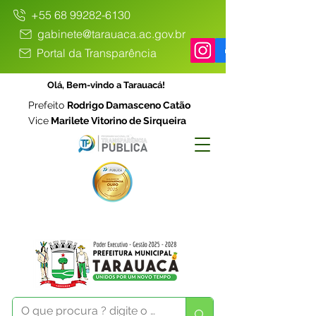
+55 68 99282-6130
gabinete@tarauaca.ac.gov.br
Portal da Transparência
Olá, Bem-vindo a Tarauacá!
Prefeito
Rodrigo Damasceno Catão
Vice
Marilete Vitorino de Sirqueira