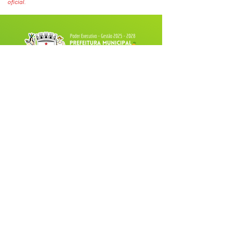
oficial.
Fale com a Prefeitura
Whatsapp
SERVIÇO DE ATENDIMENTO AO 
CIDADÃO (SIC) E OUVIDORIA
Prefeitura de Tarauacá - Estado do 
Acre
CNPJ 
34.693.564/0001-79
💻Acesso online: 
SIC 
| 
Fale Conosco
 | 
Ouvidoria
| 
Portal de Transparência
 |
Mapa do Site