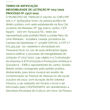
*******
TERMO DE RATIFICAÇÃO
INEXIGIBILIDADE DE LICITAÇÃO Nº 003/2022
PROCESSO Nº 1307/2022
O MUNICÍPIO DE TARAUACÁ, inscrito no CNPJ/MF
sob o n°
34.693.564
/0001-79, pessoa jurídica de
direito público com sede estabelecida na Rua Cel.
Juvêncio de Menezes, Nº 395, bairro: centro, CEP:
69.970 - 000
em Tarauacá/AC, neste ato
representada pela prefeita Maria Lucineia Nery de
Lima Menezes - brasileira, casada, portadora da
Carteira de Identidade n.º 371588 SSP/AC e CPF n.º
671.425.242- 00
, residente e domiciliada em
Tarauacá/Acre, no uso de suas atribuições legais,
resolve ratificar o processo de Inexigibilidade de
Licitação nº 003/2022, cujo objeto é a Contratação
da empresa A B Promoções e Produções Artísticas e
Gravadora - EIRELI representante do cantor Amado
Batista artista consagrado pela opinião pública,
diretamente, para show musical em evento de
comemoração ao Festival do Abacaxi no dia 09 de
outubro de 2022, com duração de 80 (oitenta)
minutos, a ser realizado em horário e local a ser
informado pela CONTRATANTE, em atendimento a
Secretaria Municipal de Cultura, em favor da Pessoa
jurídica retromencionada, inscrita no CNPJ:
55.949.416
/0001-42, situada à Rua Dona Nara, nº
298, Vila de São Fernando, Cotia – São Paulo, CEP
06705-520
, com o valor global de R$ 260.000,00
(duzentos e sessenta milreais). Publique-se: