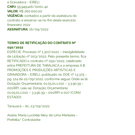
e Gravadora - EIRELI
CNPJ:
55.949.416/0001-42
VALOR:
R$ 260.000,00
VIGÊNCIA:
contados a partir da assinatura do
contrato e encerrar-se no fim deste exercício
financeiro 2022
ASSINATURA:
16/09/2022
TERMO DE RETIFICAÇÃO DO CONTRATO Nº
050/2022
ESPÉCIE: Processo nº 1.307/2022 – Inexigibilidade
de Licitação nº 003/2022. Pelo presente termo, fica
RETIFICADO o contrato nº 050/2022, celebrado
entre PREFEITURA DE TARAUACÁ e a empresa A B
PROMOÇÕES E PRODUÇÕES ARTISTICAS E
GRAVADORA – EIRELI, publicado no DOE nº 13.375 -
pg. 124 de 22/09/2022, conforme segue: Onde se lê:
Dotação Orçamentária: 01.05.01.1.010 – 3.3.90.39 –
001(RP). Leia-se: Dotação Orçamentária:
01.05.01.1.010 – 3.3.90.39 – 001(RP) e 007 (CONV.
ESTADO).
Tarauacá – Ac, 23/09/2022
Assina: Maria Lucinéia Nery de Lima Menezes –
Prefeita/ Contratante