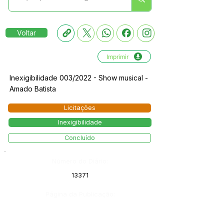
Voltar
Imprimir
Inexigibilidade 003/2022 - Show musical -
Amado Batista
Licitações
Inexigibilidade
Concluído
Número do Diário:
13371
Página da Publicação: