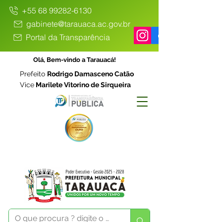
+55 68 99282-6130
gabinete@tarauaca.ac.gov.br
Portal da Transparência
Olá, Bem-vindo a Tarauacá!
Prefeito
Rodrigo Damasceno Catão
Vice
Marilete Vitorino de Sirqueira