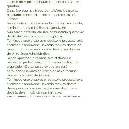
Técnico do Auditor Tributário quanto ao caso em
questão;
O usuário será notificado por telefone quanto ao
resultado e necessidade de comparecimento à
Divisão;
Sendo deferido, será efetivado o respectivo pedido,
sendo o processo finalizado e arquivado;
Não sendo deferido, ele será comunicado quanto ao
direito de recurso no prazo de 30 dias;
Terminado esse prazo sem recurso, o processo será
finalizado e arquivado. Havendo recurso dentro do
prazo, o processo será encaminhado para decisão
de 1ª Instância Administrativa;
Sendo aprovado o recurso será efetivado o
respectivo pedido, sendo o processo finalizado e
arquivado. Não sendo aprovado, ele será
comunicado quanto ao direito de novo recurso
também no prazo de 30 dias;
Terminado esse prazo sem recurso, o processo será
finalizado e arquivado. Havendo recurso dentro
desse prazo, o processo será encaminhado para
decisão de 2ª Instância Administrativa;
Sendo aprovado o novo recurso, será efetivado o
respectivo pedido, e o processo finalizado e
arquivado. Não sendo aprovado, o usuário será
comunicado do resultado e por se tratar de decisão
irrecorrível o processo também será finalizado e
arquivado, sem acolhimento do pedido.
Como acompanhar o andamento do serviço?