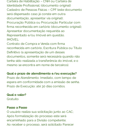
Carteira de Habilitação – CNH ou Carteira de
Identidade Profissional; (documento original)
Cadastro de Pessoas Físicas – CPF (este documento
será dispensado caso já conste em outra
documentação, apresentar via original);
Procuração Pública ou Procuração Particular com
firma reconhecida em cartório (documento original);
Apresentar documentação requerida ao
Representado e/ou Imóvel em questão.
IMÓVEL:
Contrato de Compra e Venda com firma
reconhecida em cartório, Escritura Pública ou Título
Definitivo (a apresentação de um desses
documentos, somente será necessária quando não
tenha sido realizada a transferência do imóvel, e o
mesmo se encontra em nome de terceiros).
Qual o prazo de atendimento e/ou execução?
Prazo de Atendimento: Imediato, com tempo de
espera em conformidade com a emissão de senha.
Prazo de Execução: até 30 dias corridos.
Qual o valor?
Gratuito
Passo a Passo
O usuário realiza sua solicitação junto ao CAC;
Após formalização do processo este será
encaminhado para a Divisão competente;
Ao receber o processo, será solicitado Parecer