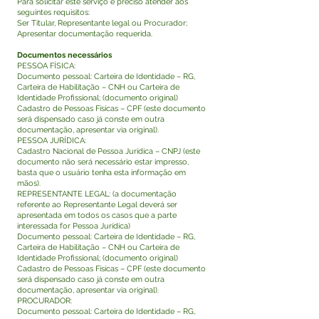
Para solicitar este serviço é preciso atender aos
seguintes requisitos:
Ser Titular, Representante legal ou Procurador;
Apresentar documentação requerida.
Documentos necessários
PESSOA FÍSICA:
Documento pessoal: Carteira de Identidade – RG,
Carteira de Habilitação – CNH ou Carteira de
Identidade Profissional; (documento original)
Cadastro de Pessoas Físicas – CPF (este documento
será dispensado caso já conste em outra
documentação, apresentar via original).
PESSOA JURÍDICA:
Cadastro Nacional de Pessoa Jurídica – CNPJ (este
documento não será necessário estar impresso,
basta que o usuário tenha esta informação em
mãos).
REPRESENTANTE LEGAL: (a documentação
referente ao Representante Legal deverá ser
apresentada em todos os casos que a parte
interessada for Pessoa Jurídica)
Documento pessoal: Carteira de Identidade – RG,
Carteira de Habilitação – CNH ou Carteira de
Identidade Profissional; (documento original)
Cadastro de Pessoas Físicas – CPF (este documento
será dispensado caso já conste em outra
documentação, apresentar via original).
PROCURADOR:
Documento pessoal: Carteira de Identidade – RG,