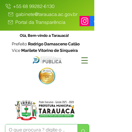
+55 68 99282-6130
gabinete@tarauaca.ac.gov.br
Portal da Transparência
Olá, Bem-vindo a Tarauacá!
Prefeito
Rodrigo Damasceno Catão
Vice
Marilete Vitorino de Sirqueira